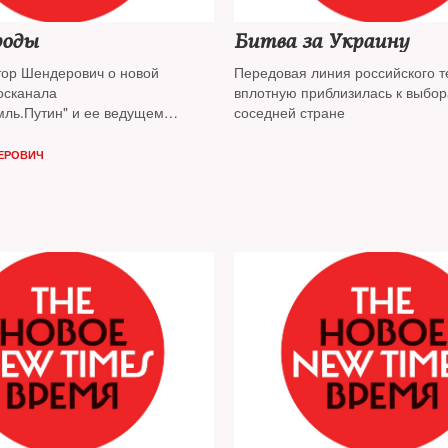
роды
Битва за Украину
тор Шендерович о новой
Передовая линия российского 
осканала
вплотную приблизилась к выбор
мль.Путин" и ее ведущем
соседней стране
Соловьеве
ЕРОВИЧ