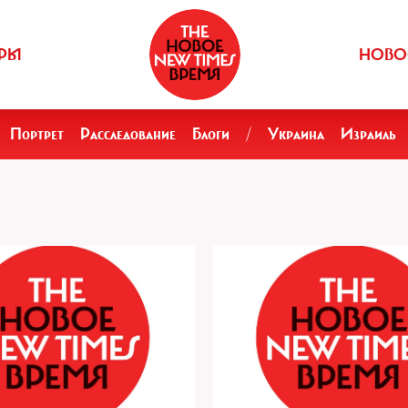
РЫ
НОВО
Портрет
Расследование
Блоги
/
Украина
Израиль