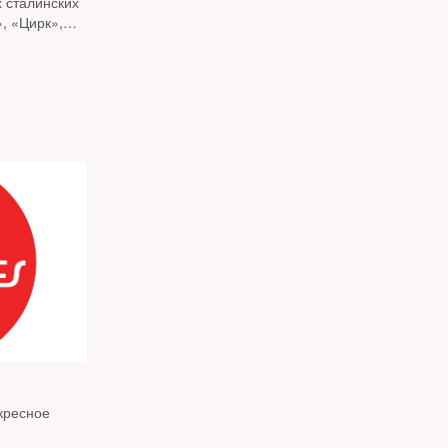
 сталинских
, «Цирк»,
 Первого
озобладала
кресное