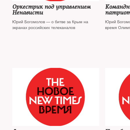
Оркестрик под управлением
Командн
Ненависти
патрио
Юрий Богомолов — о битве за Крым на
Юрий Богомо
экранах российских телеканалов
время Олим