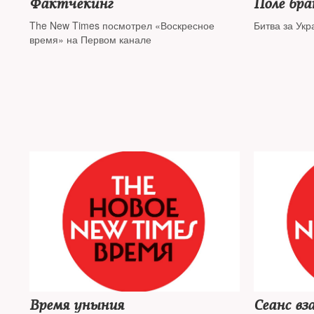
Фактчекинг
Поле бра
The New Times посмотрел «Воскресное
Битва за Укр
время» на Первом канале
Время уныния
Сеанс вз