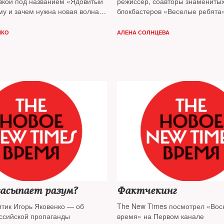
вкой под названием «Ядовитый
режиссер, соавторы знаменитых
му и зачем нужна новая волна
блокбастеров «Веселые ребята»
 поводу НКО?
«Волга-Волга» — герои сериала
канала, в котором мелодрама в
НКО
АЛЕНА СОЛНЦЕВА
над фактами
засыпает разум?
Фактчекинг
тик Игорь Яковенко — об
The New Times посмотрел «Вос
ссийской пропаганды
время» на Первом канале