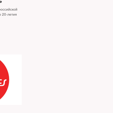
»
российской
о 20-летия