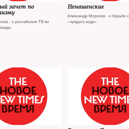
ый зачет по
Ненашенские
тизму
Александр Морозов - о борьбе 
лов - о российском ТВ во
«чуждого кода»
пиады