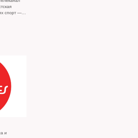
телеканал
стская
ях спорт —
а и