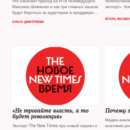
Что означает приход на НТВ телеведущего
телепостано
Максима Шевченко и как три главных канала
экспорт». Ко
будут бороться за аудиторию в преддверии
истерики по
выборов-2016? The New Times разбирался
ИГОРЬ ЯКОВЕ
ОЛЬГА ДМИТРИЕВА
в новинках телевизионного сезона
«Не трогайте власть, а то
Почему 
будет революция»
Медиа-анали
Эксперт The New Times про новый сериал о
анатомии ро