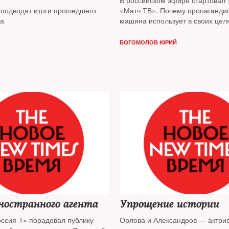
В российском эфире стартовал 
 подводят итоги прошедшего
«Матч ТВ». Почему пропаганди
да
машина использует в своих цел
размышлял The New Times
БОГОМОЛОВ ЮРИЙ
ностранного агента
Упрощение истории
оссия-1» порадовал публику
Орлова и Александров — актрис