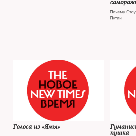
самораз
с Путин
Почему Стоу
Путин
Голоса из «Ямы»
Гуманис
пушка