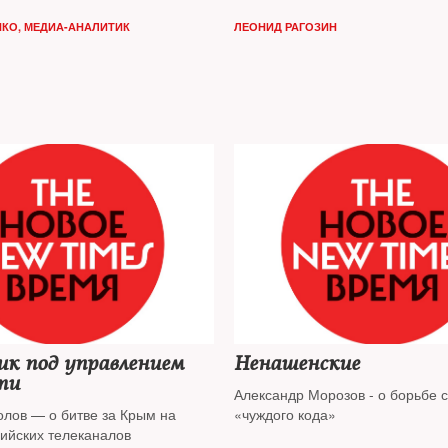
НКО, МЕДИА-АНАЛИТИК
ЛЕОНИД РАГОЗИН
ик под управлением
Ненашенские
ти
Александр Морозов - о борьбе 
лов — о битве за Крым на
«чуждого кода»
сийских телеканалов