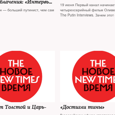
облачения: «Интервью
19 июня Первый канал начинает
ым» Оливера Стоуна
н — больший путинист, чем сам
четырехсерийный фильм Оливе
The Putin Interviews. Зачем это
понадобился президенту — выя
New Times
т Толстой и Царь-
«Достигли тины»