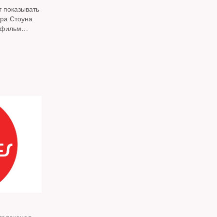
 показывать
ра Стоуна
т фильм
снял The