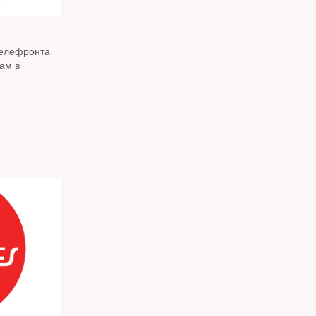
телефронта
ам в