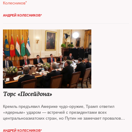
Колесников*
АНДРЕЙ КОЛЕСНИКОВ*
Торс «Посейдона»
Кремль предъявил Америке чудо-оружие, Трамп ответил
«ядерным» ударом — встречей с президентами всех
центральноазиатских стран, но Путин не замечает провалов
и готов продолжать СВО, считает колумнист
NT Андрей
Колесников*
АНДРЕЙ КОЛЕСНИКОВ*