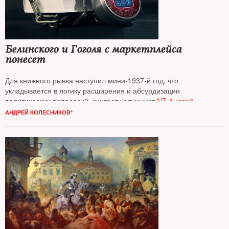
Белинского и Гоголя с маркетплейса
понесет
Для книжного рынка наступил мини‑1937‑й год, что
укладывается в логику расширения и абсурдизации
политических репрессий, считает колумнист
NT Андрей
Колесников*
АНДРЕЙ КОЛЕСНИКОВ*