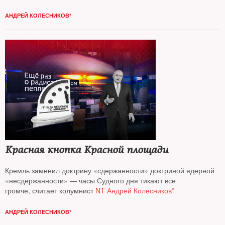
колумнист
NT Андрей Колесников*
АНДРЕЙ КОЛЕСНИКОВ*
Красная кнопка Красной площади
Кремль заменил доктрину «сдержанности» доктриной ядерной
«несдержанности» — часы Судного дня тикают все
громче, считает колумнист
NT Андрей Колесников*
АНДРЕЙ КОЛЕСНИКОВ*