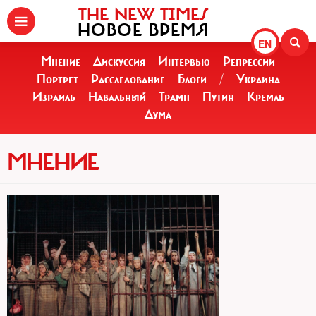
THE NEW TIMES
НОВОЕ ВРЕМЯ
EN
Мнение
Дискуссия
Интервью
Репрессии
Портрет
Расследование
Блоги
/
Украина
Израиль
Навальный
Трамп
Путин
Кремль
Дума
МНЕНИЕ