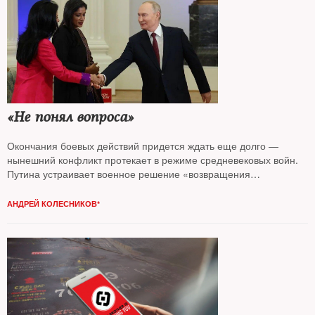
«Не понял вопроса»
Окончания боевых действий придется ждать еще долго —
нынешний конфликт протекает в режиме средневековых войн.
Путина устраивает военное решение «возвращения
Донбасса» — цена вопроса значения не имеет, считает
колумнист
NT Андрей Колесников*
АНДРЕЙ КОЛЕСНИКОВ*