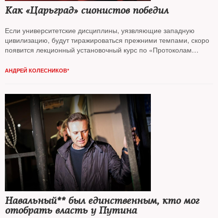
Как «Царьград» сионистов победил
Если университетские дисциплины, уязвляющие западную
цивилизацию, будут тиражироваться прежними темпами, скоро
появится лекционный установочный курс по «Протоколам
сионских мудрецов», считает колумнист
NT Андрей Колесников*
АНДРЕЙ КОЛЕСНИКОВ*
Навальный** был единственным, кто мог
отобрать власть у Путина