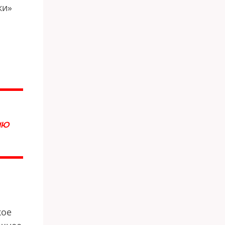
ки»
ИЮ
кое