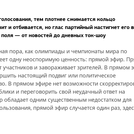
голосования, тем плотнее сжимается кольцо
чит и отбивается, но глас партийный настигнет его 
поля — от новостей до дневных ток-шоу
ая пора, как олимпиады и чемпионаты мира по
меет одну неоспоримую ценность: прямой эфир. П
т участников и завораживает зрителей. В прямом 
ршить настоящий подвиг или политическое
во. В прямом эфире нет возможности скорректиро
блики и переговорить свой неудачный ответ на
р обладает одним существенным недостатком для
ользования, прямой эфир случается один раз, здес