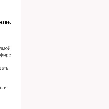
везде,
рямой
эфире
вать
ь и