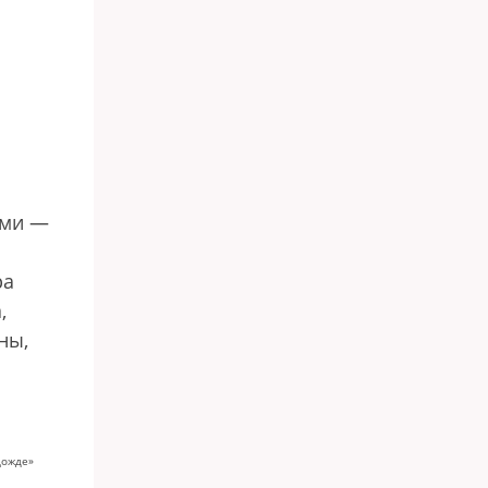
ими —
ра
,
ны,
Дожде»