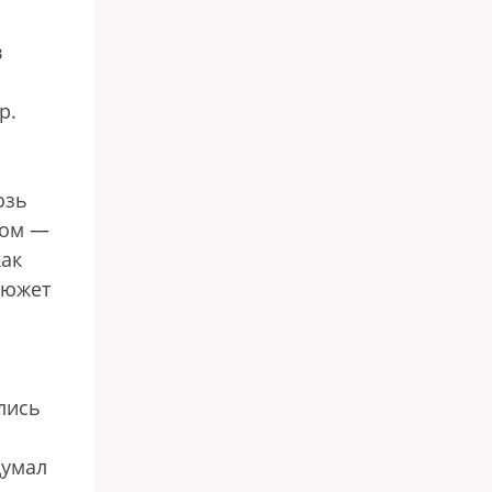
в
р.
озь
том —
как
сюжет
лись
думал