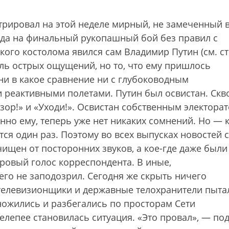
рировал на этой неделе мирный, не замеченный 
огда на финальный рукопашный бой без правил с
кого костолома явился сам Владимир Путин (см. ст
ль острых ощущений, но то, что ему пришлось
 ни в какое сравнение ни с глубоководным
 реактивными полетами. Путин был освистан. Скв
зор!» и «Уходи!». Освистан собственным электора
енно ему, теперь уже нет никаких сомнений. Но — 
ся один раз. Поэтому во всех выпусках новостей 
ищен от посторонних звуков, а кое-где даже были
овый голос корреспондента. В иные,
го не заподозрил. Сегодня же скрыть ничего
телевизионщики и державные телохранители пыта
ножились и разбегались по просторам Сети
нелепее становилась ситуация. «Это провал», — по