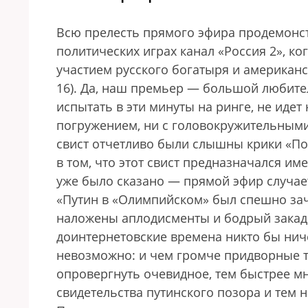
Всю прелесть прямого эфира продемонст
политических играх канал «Россия 2», к
участием русского богатыря и американс
16). Да, наш премьер — большой любите
испытать в эти минуты на ринге, не идет
погружением, ни с головокружительными
свист отчетливо были слышны крики «По
в том, что этот свист предназначался им
уже было сказано — прямой эфир случает
«Путин в «Олимпийском» был спешно зач
наложены аплодисменты и бодрый закадр
доинтернетовские времена никто бы ниче
невозможно: и чем громче придворные 
опровергнуть очевидное, тем быстрее м
свидетельства путинского позора и тем 