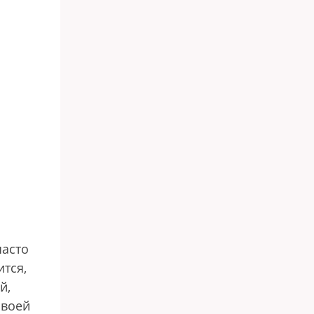
часто
тся,
й,
своей