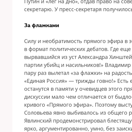
Путин и «лег на дно», отдав право на с
секретарю. У пресс-секретаря получилос
За флажками
Силу и необратимость прямого эфира в э
в формат политических дебатов. Где ещ
вырвавшийся из уст Александра Хинштейн
партии убийц и насильников!» Владимир 
пару раз вылетал «за флажки» на радость
«Единая Россия» — трижды говно!» Есть
останутся в памяти у очевидцев этого п
дискуссии мало чем отличается от быдл
кривого «Прямого эфира». Поэтому выст
Соловьева явно выбивалось из общего р
Явлинский продемонстрировал блестящу
ярко, аргументированно, умно, без заи