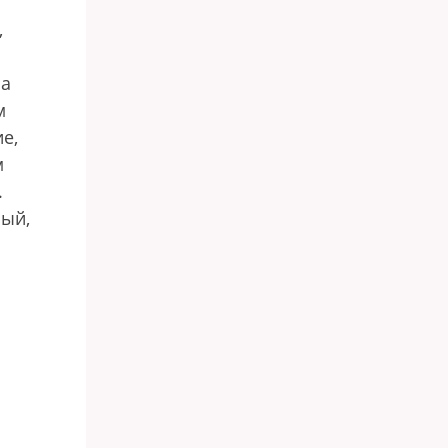
,
на
м
е,
м
.
ый,