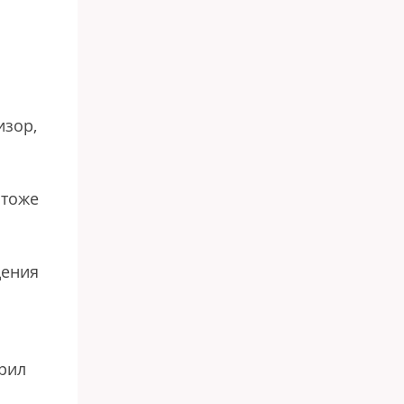
изор,
 тоже
дения
рил