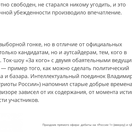
но свободен, не старался никому угодить, и это
чной убежденности производило впечатление.
выборной гонке, но в отличие от официальных
лько кандидатам, но и аутсайдерам, тем, кого в
. Ток-шоу «За кого» с двумя обаятельными ведущ
— пример того, как можно сделать политический
ка и базара. Интеллектуальный поединок Владими
атриоты России») напомнил старые добрые времена
визоре зависел от их содержания, от момента исти
ти участников.
Праздник прямого эфира: дебаты на «России 1» (вверху) и «