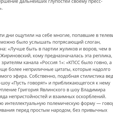
овершение дальнейших глупостей своему пресс-
ь.
ти дни ощутили на себе многие, попавшие в телев
е можно было услышать потрясающий слоган,
а: «Лучше быть в партии жуликов и воров, чем в
Жириновский, кому предназначалась эта реплика,
 зрителям канала «Россия 1»: «КПСС было говно, а
 еще более неприличные цитаты, которые надолго
рямого эфира. Собственно, подобная стилистика ве
о-шоу «Пусть говорят» и приближающегося к нему
упление Григория Явлинского в шоу Владимира
яда непристойностей и взаимных оскорблений.
ю интеллектуальную полемическую форму — гово
скивания перед простым народом, без привычных