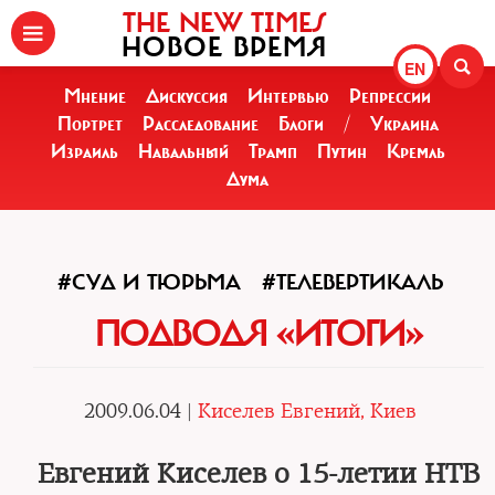
THE NEW TIMES
НОВОЕ ВРЕМЯ
EN
Мнение
Дискуссия
Интервью
Репрессии
Портрет
Расследование
Блоги
/
Украина
Израиль
Навальный
Трамп
Путин
Кремль
Дума
#СУД И ТЮРЬМА
#ТЕЛЕВЕРТИКАЛЬ
ПОДВОДЯ «ИТОГИ»
2009.06.04 |
Киселев Евгений, Киев
Евгений Киселев о 15-летии НТВ