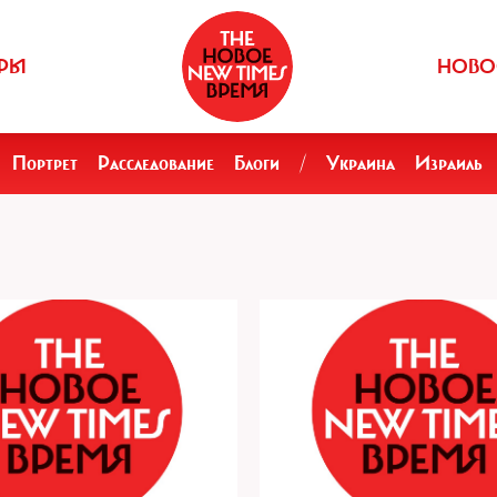
РЫ
НОВО
Портрет
Расследование
Блоги
/
Украина
Израиль