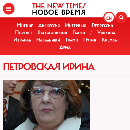
THE NEW TIMES
НОВОЕ ВРЕМЯ
EN
Мнение
Дискуссия
Интервью
Репрессии
Портрет
Расследование
Блоги
/
Украина
Израиль
Навальный
Трамп
Путин
Кремль
Дума
ПЕТРОВСКАЯ ИРИНА