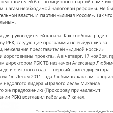
 представителей 6 оппозиционных партий наметилс
ым шагам необходимой налоговой реформы. Не б
ельной власти. И партии «Единая Россия». Так что
ельным.
м для руководителей канала. Как сообщил радио
тву РБК, следующие программы не выйдут «из-за
м, нежелания представителей «Единой России»
и дороговизны проекта». А в четверг, 17 ноября, п
ым директором РБК ТВ назначен Александр Любим
 и до июня этого года — первый замгендиректора
сия 1». Летом 2011 года Любимов, как сам говорил
ом недолгого лидера «Правого дела» Михаила
его же предложению (Прохорову принадлежит
нии РБК) возглавил кабельный канал.
Тихон, Филипп и Тимофей Дзядко в программе «Дзядко 3» н