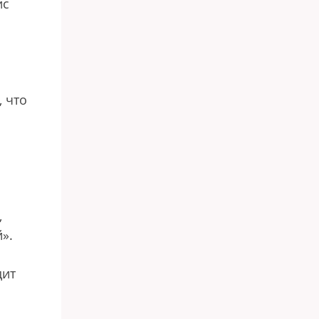
ис
 что
,
».
дит
о