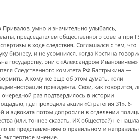
 Привалов, умно и значительно улыбаясь,
латы, председателем общественного совета при 
пертизы в ходе следствия. Соглашался с тем, что
ку бизнесу, и не усомнился, когда Костина говори
ьна государству, они с «Александром Ивановичем»
ителя Следственного комитета РФ Бастрыкина —
формить. А кому же еще об этом думать, коли
дминистрации президента. Свои, как говорится, л
 в очередной раз подтвердилось в истории
щадью, где проходила акция «Стратегия 31», 6-
ей и адвоката потом допросили в отделении полиц
тва (или, точнее сказать, ИХ общества?) не нашла
чило ее представлениям о правильном и неправиль
, экспертное мнение.