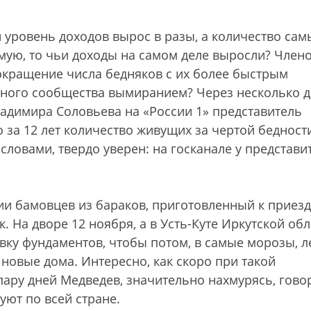
 уровень доходов вырос в разы, а количество сам
ую, то чьи доходы на самом деле выросли? Член
сокращение числа бедняков с их более быстрым
дного сообщества вымиранием? Через несколько 
адимира Соловьева на «России 1» представитель
 за 12 лет количество живущих за чертой бедност
 словами, твердо уверен: на госканале у представи
ии бамовцев из бараков, приготовленный к приезд
 На дворе 12 ноября, а в Усть-Куте Иркутской обл
ивку фундаментов, чтобы потом, в самые морозы, л
 новые дома. Интересно, как скоро при такой
 пару дней Медведев, значительно нахмурясь, гово
уют по всей стране.