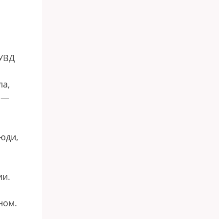
ГУВД
ла,
 —
юди,
ии.
ном.