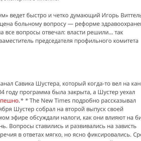
ум» ведет быстро и четко думающий Игорь Виттел
ящена больному вопросу — реформе здравоохране
на все вопросы отвечал: власти решили… так
н заместитель председателя профильного комитета
анал Савика Шустера, который когда-то вел на ка
04 году программа была закрыта, а Шустер уехал
спешно
.
*
*
The New Times подробно рассказывал
ября Шустер собрал на второй выпуск своей
ом эфире обсуждали налоги, как они влияют на би
нь. Вопросы ставились и развивались на зависть
речия в ответах мягко, но ясно фиксировались. Ср