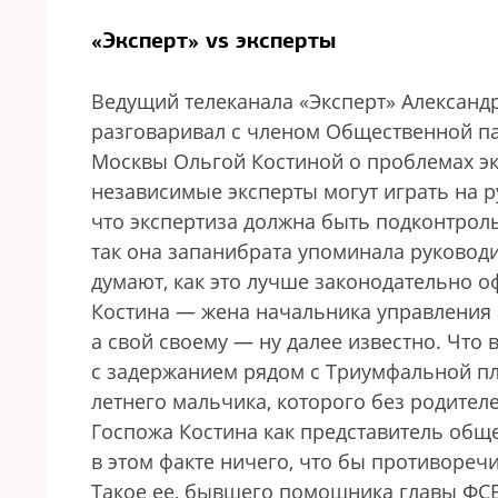
«Эксперт» vs эксперты
Ведущий телеканала «Эксперт» Александр
разговаривал с членом Общественной па
Москвы Ольгой Костиной о проблемах экс
независимые эксперты могут играть на ру
что экспертиза должна быть подконтрол
так она запанибрата упоминала руковод
думают, как это лучше законодательно о
Костина — жена начальника управления а
а свой своему — ну далее известно. Что
с задержанием рядом с Триумфальной пло
летнего мальчика, которого без родител
Госпожа Костина как представитель общес
в этом факте ничего, что бы противоре
Такое ее, бывшего помощника главы ФСБ