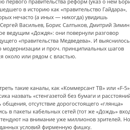
тию первого правительства реформ (указ о нем Бор
ошедшего в историю как «правительство Гайдара»,
орых нечасто (а иных — никогда) увидишь
 Сергей Васильев, Борис Салтыков, Дмитрий Зимин
ное ведущим «Дождя»: они повернули разговор
ущего «правительства Медведева». И выяснилось,
 о модернизации и проч. принципиальных шагов
лся около или рядом с властью.
реть такие каналы, как «Коммерсант ТВ» или «F-5»
ка назвать «стенгазетой без бумаги и расстояний
ь общения, отсутствие дорогостоящего «глянца»
сь в пакеты кабельных сетей (тот же «Дождь» вхо
претендуют на внимание уже миллионов зрителей. Н
заданных условий фирменную фишку.