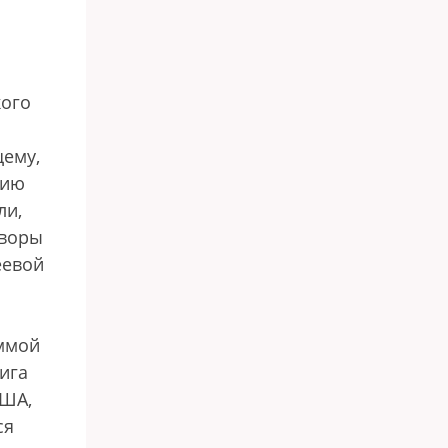
кого
ему,
рию
ли,
оворы
еевой
аммой
ига
США,
ся