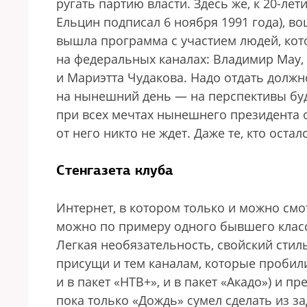
ругать партию власти. Здесь же, к 20-ле
Ельцин подписал 6 ноября 1991 года), в
вышла программа с участием людей, кот
на федеральных каналах: Владимир Мау,
и Мариэтта Чудакова. Надо отдать долж
на нынешний день — на перспективы буд
при всех мечтах нынешнего президента
от него никто не ждет. Даже те, кто оста
Стенгазета клуба
Интернет, в котором только и можно смот
можно по примеру одного бывшего класси
Легкая необязательность, свойский стил
присущи и тем каналам, которые пробили
и в пакет «НТВ+», и в пакет «Акадо») и 
пока только «Дождь» сумел сделать из 