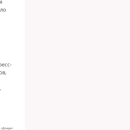
я
ыло
ресс-
ов,
,
а «Дожде»