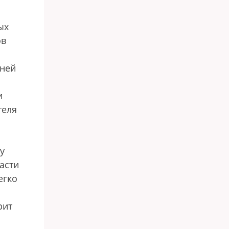
ых
ов
дней
и
теля
у
асти
егко
рит