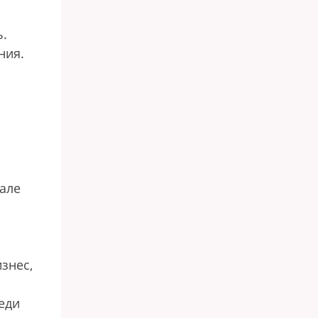
ь.
ния.
нале
знес,
еди