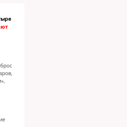
тыре
ают
ыброс
аров,
»,
ие