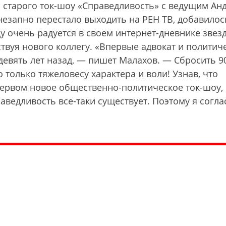
ю старого ток-шоу «Справедливость» с ведущим Ан
незапно перестало выходить на РЕН ТВ, добавилос
ду очень радуется в своем интернет-дневнике звез
твуя нового коллегу. «Впервые адвокат и политич
евять лет назад, — пишет Малахов. — Сбросить 90 
только тяжеловесу характера и воли! Узнав, что
Первом новое общественно-политическое ток-шоу,
раведливость все-таки существует. Поэтому я согла