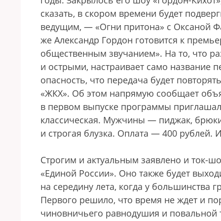
годы. Закрылось его шоу «Гордон-Кихот»,
сказать, в скором времени будет подве
ведущим, — «Огни притона» с Оксаной Фа
же Александр Гордон готовится к премь
общественным звучанием». На то, что р
и острыми, настраивает само название п
опасность, что передача будет повторят
«ЖКХ». Об этом напрямую сообщает объя
в первом выпуске программы приглашали
классическая. Мужчины — пиджак, брюк
и строгая блузка. Оплата — 400 рублей.
Строгим и актуальным заявлено и ток-шо
«Единой России». Оно также будет выхо
на середину лета, когда у большинства г
Первого решило, что время не ждет и п
чиновничьего равнодушия и повальной т