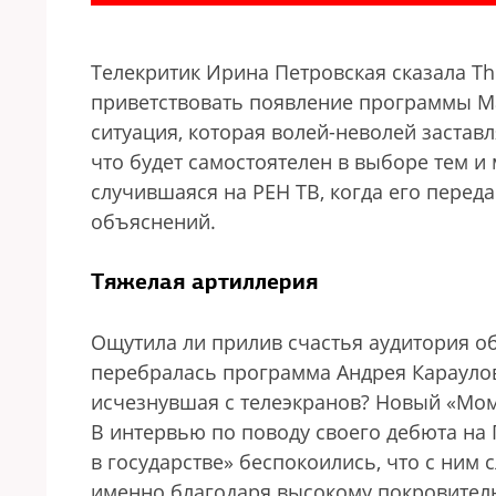
Телекритик Ирина Петровская сказала T
приветствовать появление программы Ма
ситуация, которая волей-неволей застав
что будет самостоятелен в выборе тем и 
случившаяся на РЕН ТВ, когда его перед
объяснений.
Тяжелая артиллерия
Ощутила ли прилив счастья аудитория об
перебралась программа Андрея Карауло
исчезнувшая с телеэкранов? Новый «Моме
В интервью по поводу своего дебюта на
в государстве» беспокоились, что с ним 
именно благодаря высокому покровител