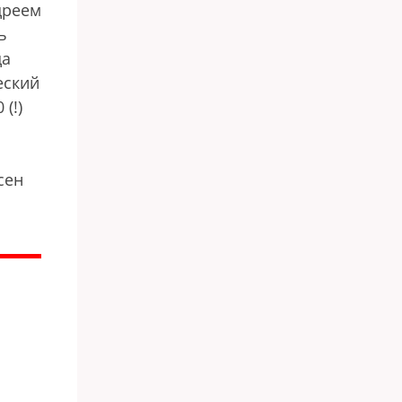
дреем
ь
да
еский
(!)
сен