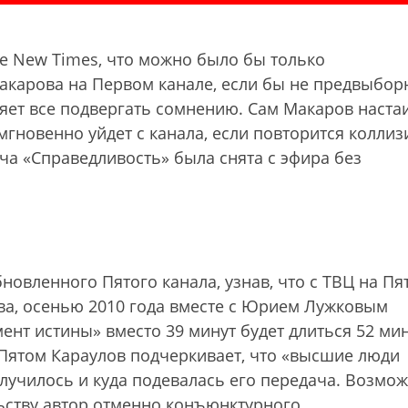
he New Times, что можно было бы только
карова на Первом канале, если бы не предвыбор
ляет все подвергать сомнению. Сам Макаров настаи
мгновенно уйдет с канала, если повторится коллиз
ача «Справедливость» была снята с эфира без
новленного Пятого канала, узнав, что с ТВЦ на Пя
ва, осенью 2010 года вместе с Юрием Лужковым
нт истины» вместо 39 минут будет длиться 52 ми
 Пятом Караулов подчеркивает, что «высшие люди
случилось и куда подевалась его передача. Возмож
ьству автор отменно конъюнктурного