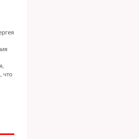
ергея
ния
я,
, что