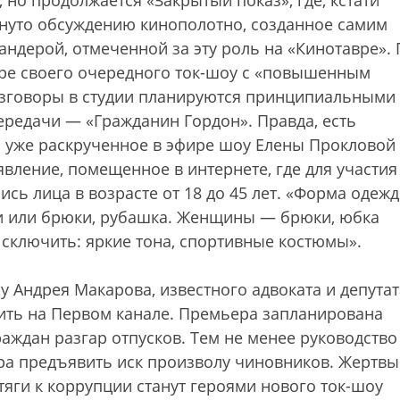
 но продолжается «Закрытый показ», где, кстати
ргнуто обсуждению кинополотно, созданное самим
ндерой, отмеченной за эту роль на «Кинотавре». 
ере своего очередного ток-шоу с «повышенным
азговоры в студии планируются принципиальными
ередачи — «Гражданин Гордон». Правда, есть
ь уже раскрученное в эфире шоу Елены Прокловой
вление, помещенное в интернете, где для участия
сь лица в возрасте от 18 до 45 лет. «Форма одеж
и или брюки, рубашка. Женщины — брюки, юбка
 Исключить: яркие тона, спортивные костюмы».
у Андрея Макарова, известного адвоката и депутат
дить на Первом канале. Премьера запланирована
раждан разгар отпусков. Тем не менее руководство
ора предъявить иск произволу чиновников. Жертвы
яги к коррупции станут героями нового ток-шоу