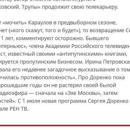
овский. Трупы» продолжит свою телекарьеру.
ет «мочить» Караулов в предвыборном сезоне,
т («кого скажут, того и будет»), то возвращение С
11 лет, комментируют осторожно. Бывшего
нтерньюс», члена Академии Российского телевиде
ст, известный своими «антипутинскими» книгами,
ируется пропутинским бизнесом. Ирина Петровска
вала его недавнее загадочное высказывание о том
лучилась противоположность». Про Доренко пока
 прошедшие годы он не растерял своей былой
 радиоэфира — сначала на «Эхе Москвы», затем
стей». С 1 июля новая программа Сергея Доренко
але РЕН ТВ.