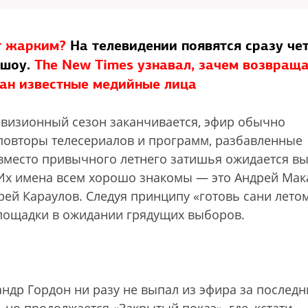
т жарким?
На телевидении появятся сразу че
-шоу.
The New Times узнавал, зачем возвращ
ран известные медийные лица
евизионный сезон заканчивается, эфир обычно
повторы телесериалов и программ, разбавленные
 вместо привычного летнего затишья ожидается в
Их имена всем хорошо знакомы — это Андрей Мак
рей Караулов. Следуя принципу «готовь сани летом
лощадки в ожидании грядущих выборов.
андр Гордон ни разу не выпал из эфира за последн