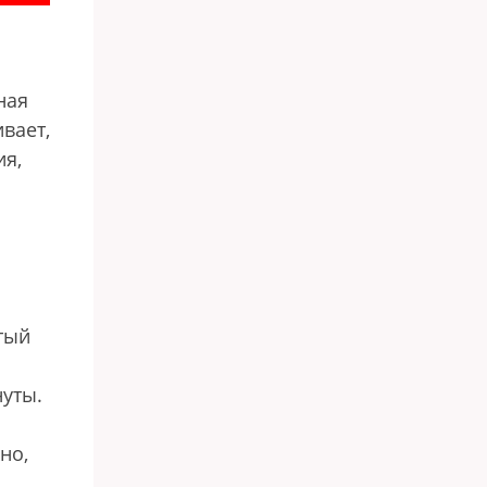
ная
вает,
ия,
тый
нуты.
но,