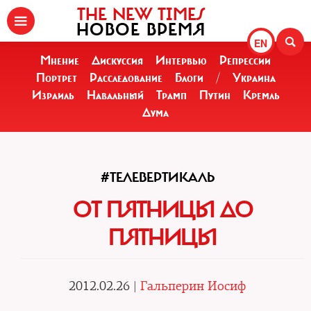
THE NEW TIMES
НОВОЕ ВРЕМЯ
EN
Мнение
Дискуссия
Интервью
Репрессии
Портрет
Расследование
Блоги
/
Украина
Израиль
Навальный
Трамп
Путин
Кремль
Дума
#ТЕЛЕВЕРТИКАЛЬ
ОТ ПЯТНИЦЫ ДО
ПЯТНИЦЫ
2012.02.26 |
Гальперин Иосиф