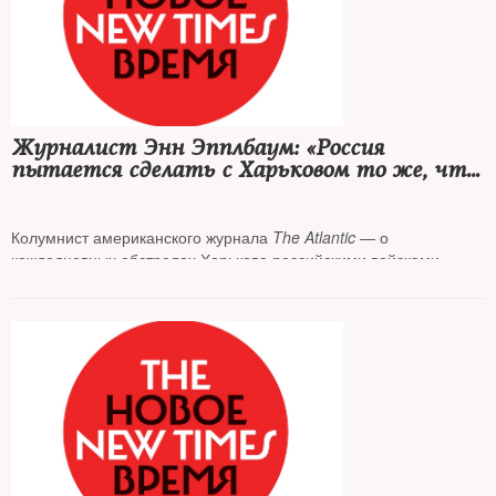
Журналист Энн Эпплбаум: «Россия
пытается сделать с Харьковом то же, что
она сделала с Грозным, Алеппо,
Мариуполем»
Колумнист американского журнала
The Atlantic
— о
каждодневных обстрелах Харькова российскими войсками