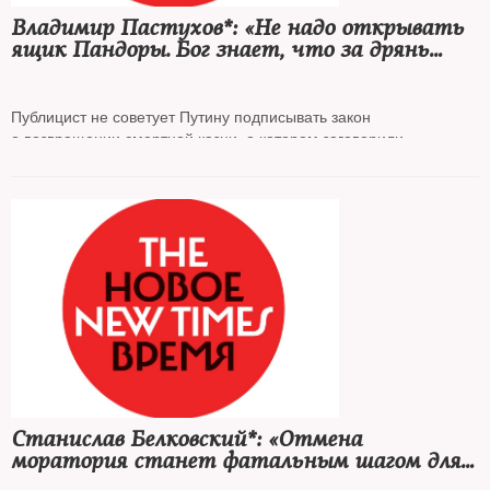
Владимир Пастухов*: «Не надо открывать
ящик Пандоры. Бог знает, что за дрянь
оттуда вылетит»
Публицист не советует Путину подписывать закон
о возвращении смертной казни, о котором заговорили
чиновники
Станислав Белковский*: «Отмена
моратория станет фатальным шагом для
Путина»