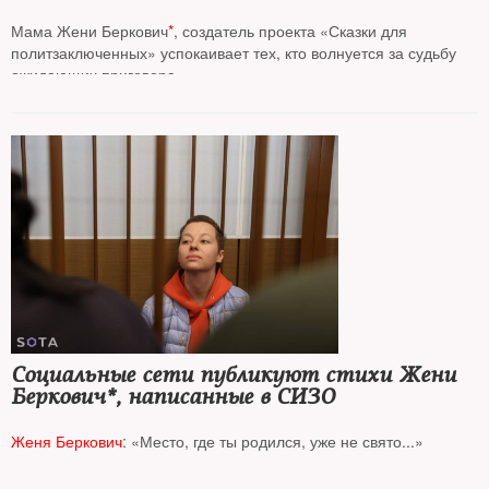
поводов для беспокойства, но это
не тот случай»
Мама Жени Беркович
*
, создатель проекта «Сказки для
политзаключенных» успокаивает тех, кто волнуется за судьбу
ожидающих приговора
Социальные сети публикуют стихи Жени
Беркович*, написанные в СИЗО
Женя Беркович
: «Место, где ты родился, уже не свято...»