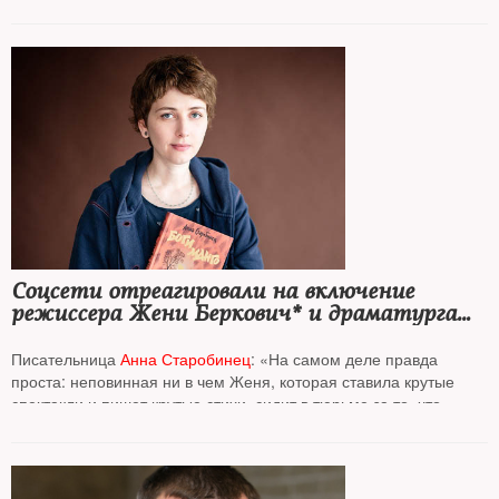
Соцсети отреагировали на включение
режиссера Жени Беркович* и драматурга
Светланы Петрийчук* в список
террористов и экстремистов
Писательница
Анна Старобинец
: «На самом деле правда
проста: неповинная ни в чем Женя, которая ставила крутые
спектакли и пишет крутые стихи, сидит в тюрьме за то, что
против войны»