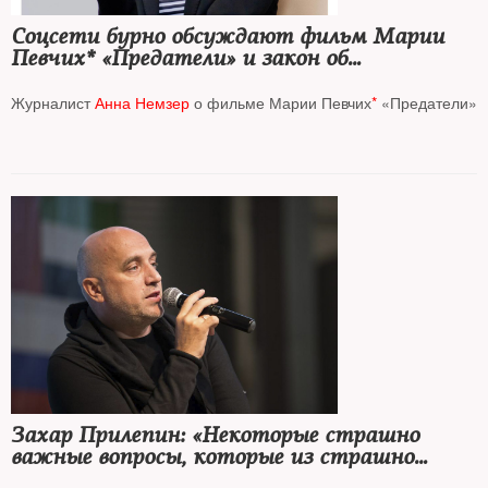
Соцсети бурно обсуждают фильм Марии
Певчих* «Предатели» и закон об
американской помощи Украине
Журналист
Анна Немзер
о фильме Марии Певчих
*
«Предатели»
Захар Прилепин: «Некоторые страшно
важные вопросы, которые из страшно
важных могут стать просто страшными»