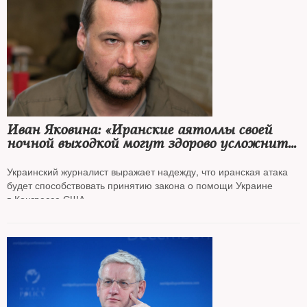
Иван Яковина: «Иранские аятоллы своей
ночной выходкой могут здорово усложнить
все расклады для Кремля в Украине и для
Китая на Дальнем Востоке»
Украинский журналист выражает надежду, что иранская атака
будет способствовать принятию закона о помощи Украине
в Конгрессе США