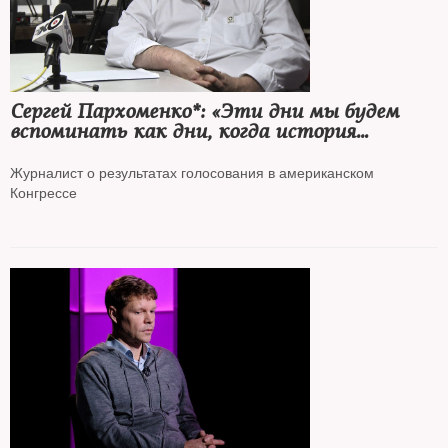
Сергей Пархоменко*: «Эти дни мы будем
вспоминать как дни, когда история
повернулась к победе Украины
и к наказанию агрессора»
Журналист о результатах голосования в американском
Конгрессе