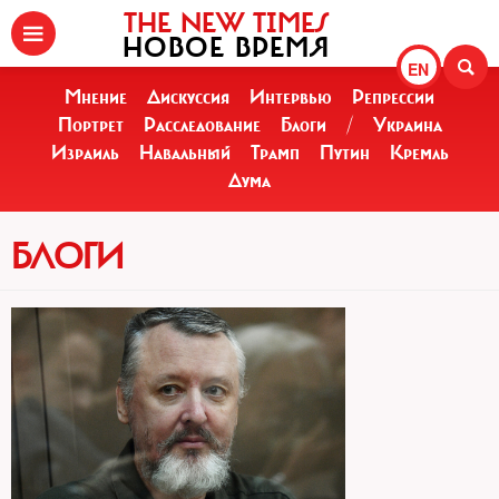
THE NEW TIMES
НОВОЕ ВРЕМЯ
EN
Мнение
Дискуссия
Интервью
Репрессии
Портрет
Расследование
Блоги
/
Украина
Израиль
Навальный
Трамп
Путин
Кремль
Дума
БЛОГИ