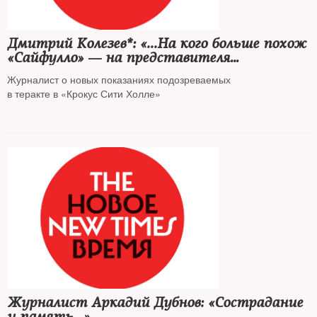
Дмитрий Колезев*: «...На кого больше похож
«Сайфулло» — на представителя
украинских спецслужб или на провокатора
Журналист о новых показаниях подозреваемых
ФСБ?»
в теракте в «Крокус Сити Холле»
Журналист Аркадий Дубнов: «Сострадание
и память...»