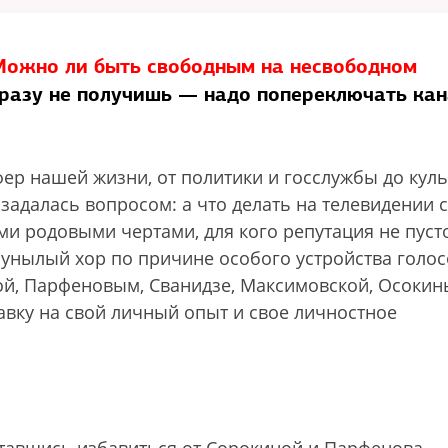
 Можно ли быть свободным на несвободном
сразу не получишь — надо попереключать кан
сфер нашей жизни, от политики и госслужбы до кул
 задалась вопросом: а что делать на телевидении с
ими родовыми чертами, для кого репутация не пуст
й унылый хор по причине особого устройства голо
ной, Парфеновым, Сванидзе, Максимовской, Осоки
тавку на свой личный опыт и свое личностное