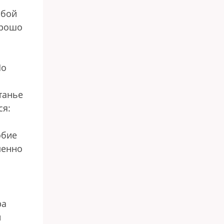
обой
орошо
Но
танье
ся:
обие
менно
ра
и