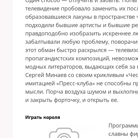
Один способ — отлучить и забыть. Попы
телевидение пробовало заменить их пос
образовавшиеся лакуны в пространстве 
подходили бывшие артисты и бывшие реп
правдоподобно изобразить искреннее лю
забалтывали любую проблему, поворачив
этот обман быстро раскрылся — телевизо
пропагандистских композиций, невозмож
модных литераторов, выдающих себя за п
Сергей Минаев со своим крикливым «Чес
имитацией «Пресс-клуба» не способны п
мысли. Порча воздуха шумом и выхлопны
и закрыть форточку, и открыть ее.
Играть короля
Программы
славны ф