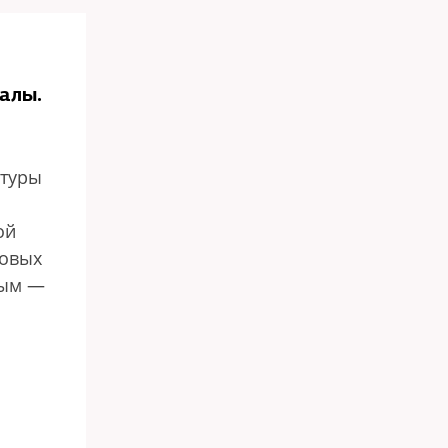
алы.
ьтуры
ой
совых
ным —