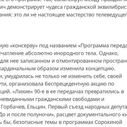
ич демонстрирует чудеса гражданской эквилиб­рис
ания: это ли не настоящее мастерство телеведуще
ную «консерву» под названием «Программа перед
ечатление абсолютно инородного тела. Однако,
для нее записанном и отмонтированном пространс
и кардинальным образом изменила концепцию.
, умудрилась не только не изменить себе, своей
сути, организовала беспрецедентную акцию по
ий. «Лихие» 90-е в ее передачах превратились в
с невиданными гражданскими свободами и
 Горбачев, Ельцин. Первый съезд народных депута
До и после полуночи», расцвет документального к
ось бы, безопасные темы в программах Сорокиной