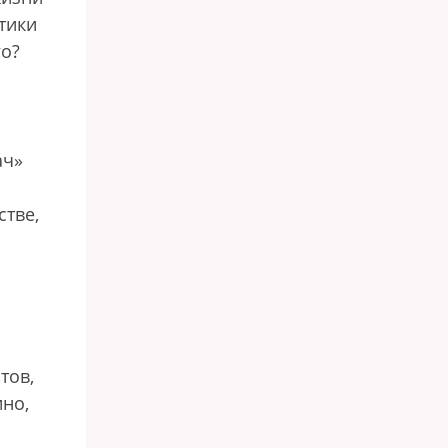
тики
го?
ач»
тве,
тов,
ино,