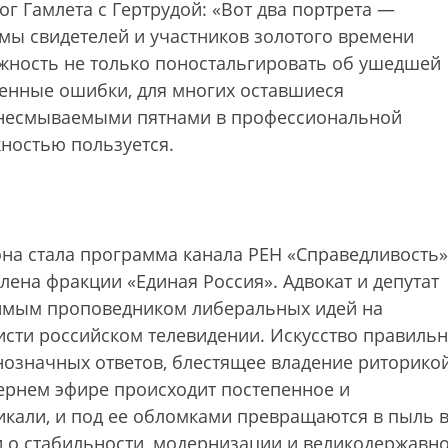
г Гамлета с Гертрудой: «Вот два портрета —
ы свидетелей и участников золотого времени
ожность не только поностальгировать об ушедшей
щенные ошибки, для многих оставшиеся
 несмываемыми пятнами в профессиональной
жностью пользуется.
на стала программа канала РЕН «Справедливость»
лена фракции «Единая Россия». Адвокат и депутат
имым проповедником либеральных идей на
сти российском телевидении. Искусство правиль
нозначных ответов, блестящее владение риторико
чернем эфире происходит постепенное и
икали, и под ее обломками превращаются в пыль 
 о стабильности, модернизации и великодержавно