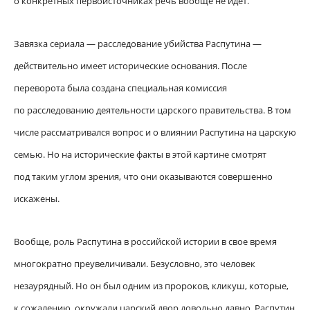
о конкретных первоисточниках речь вообще не идет.
Завязка сериала — расследование убийства Распутина —
действительно имеет исторические основания. После
переворота была создана специальная комиссия
по расследованию деятельности царского правительства. В том
числе рассматривался вопрос и о влиянии Распутина на царскую
семью. Но на исторические факты в этой картине смотрят
под таким углом зрения, что они оказываются совершенно
искажены.
Вообще, роль Распутина в российской истории в свое время
многократно преувеличивали. Безусловно, это человек
незаурядный. Но он был одним из пророков, кликуш, которые,
к сожалению, окружали царский двор довольно давно. Распутин