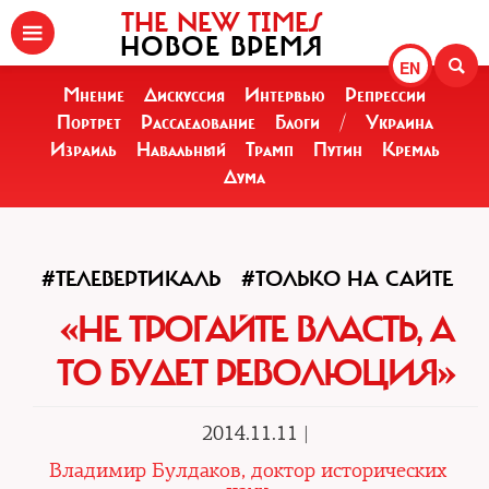
THE NEW TIMES
НОВОЕ ВРЕМЯ
EN
Мнение
Дискуссия
Интервью
Репрессии
Портрет
Расследование
Блоги
/
Украина
Израиль
Навальный
Трамп
Путин
Кремль
Дума
#ТЕЛЕВЕРТИКАЛЬ
#ТОЛЬКО НА САЙТЕ
«НЕ ТРОГАЙТЕ ВЛАСТЬ, А
ТО БУДЕТ РЕВОЛЮЦИЯ»
2014.11.11 |
Владимир Булдаков, доктор исторических