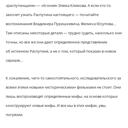
«распутинщине» — «Агония» Элема Климова. А если кто-то
захочет узнать Распутина настоящего — почитайте
воспоминания Владимира Пуришкевича, Феликса Юсупова…
Там описаны некоторые детали — трудно судить, насколько они
точны, но все же они дают определенное представление
об истинном Распутине, а не о том, который показан в новом
сериале…
К сожалению, чего-то самостоятельного, исследовательского за
всеми этими новыми «историческими» фильмами не стоит. Они
лишь воспроизводят определенные мифы, на основе которых
конструируют новые мифы. И все мы в этих мифах, увы,
погрязли.