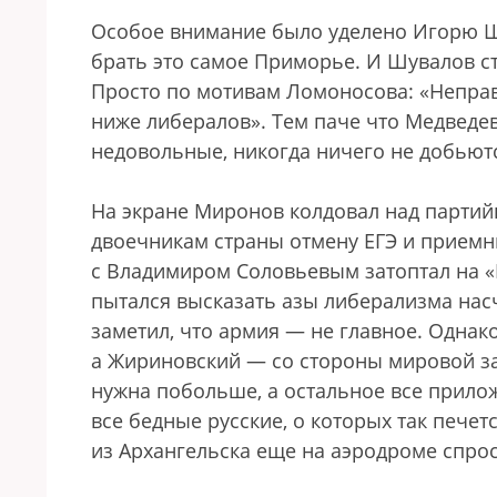
Особое внимание было уделено Игорю Ш
брать это самое Приморье. И Шувалов ст
Просто по мотивам Ломоносова: «Неправо
ниже либералов». Тем паче что Медведев
недовольные, никогда ничего не добьются
На экране Миронов колдовал над парти
двоечникам страны отмену ЕГЭ и приемны
с Владимиром Соловьевым затоптал на «
пытался высказать азы либерализма насч
заметил, что армия — не главное. Однак
а Жириновский — со стороны мировой за
нужна побольше, а остальное все приложи
все бедные русские, о которых так пече
из Архангельска еще на аэродроме спрос