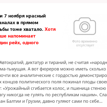
и 7 ноября красный
аналах в прямом
рьбы тоже хватало.
Хотя
ьше напоминает
ин рейх, одного
 Автократий, диктатур и тираний, не считая «народ
ьма-тьмущая. А вот фюреров можно иметь сколько
почти все аналитические с гордостью демонстрир
ух концов политического поля пожинал плоды свое
у: «Урожайный сгибается колос, и пшеница стеною
рагу никогда не гулять по республикам нашим». Сл
ан Балтии и Грузии, давно гуляют сами по себе…