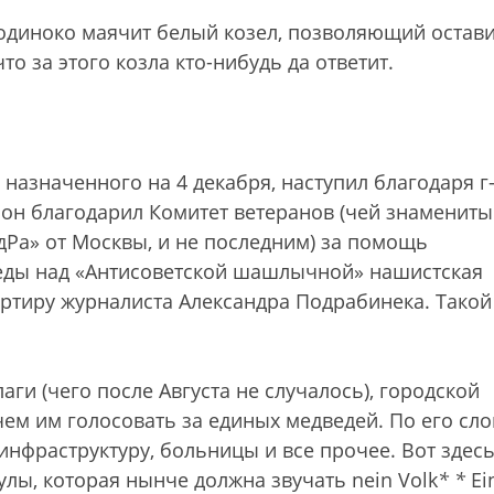
 одиноко маячит белый козел, позволяющий остав
то за этого козла кто-нибудь да ответит.
назначенного на 4 декабря, наступил благодаря г
 он благодарил Комитет ветеранов (чей знаменит
ЕдРа» от Москвы, и не последним) за помощь
беды над «Антисоветской шашлычной» нашистская
ртиру журналиста Александра Подрабинека. Такой
и (чего после Августа не случалось), городской
ем им голосовать за единых медведей. По его сло
инфраструктуру, больницы и все прочее. Вот здес
улы, которая нынче должна звучать nein Volk
*
*
Ei