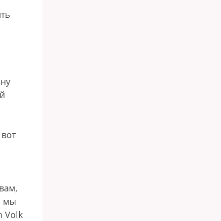
ить
-ну
ый
 вот
вам,
ь мы
n Volk