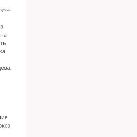
скуссии
ка
ена
ать
ка
ева.
щие
ркса