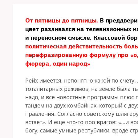
От пятницы до пятницы.
В преддвери
цвет разливался на телевизионных к
и переносном смысле. Классовой бо
политическая действительность бол
перефразированную формулу про «од
фюрера, один народ»
Рейх имеется, непонятно какой по счету.
тоталитарных режимов, на земле была т
надо, и все новостные программы плюс 
тандем на двух комбайнах, который с дв
правления. Согласно советскому шлягер
встает». И еще что-то про врагов: «…и в
богу, самые умные республики, вроде стр