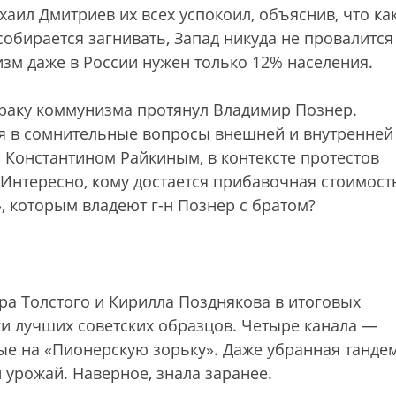
аил Дмитриев их всех успокоил, объяснив, что ка
собирается загнивать, Запад никуда не провалится
зм даже в России нужен только 12% населения.
раку коммунизма протянул Владимир Познер.
я в сомнительные вопросы внешней и внутренней
с Константином Райкиным, в контексте протестов
 Интересно, кому достается прибавочная стоимост
, которым владеют г-н Познер с братом?
тра Толстого и Кирилла Позднякова в итоговых
и лучших советских образцов. Четыре канала —
ые на «Пионерскую зорьку». Даже убранная танде
 урожай. Наверное, знала заранее.