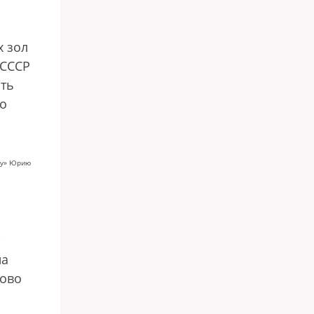
х зол
 СССР
ать
то
ту» Юрию
на
лово