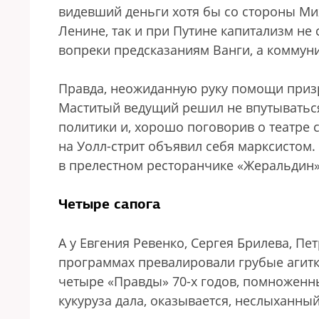
видевший деньги хотя бы со стороны Мих
Ленине, так и при Путине капитализм не 
вопреки предсказаниям Ванги, а коммуни
Правда, неожиданную руку помощи приз
Маститый ведущий решил не впутыватьс
политики и, хорошо поговорив о театре 
на Уолл-стрит объявил себя марксистом.
в прелестном ресторанчике «Жеральдин»
Четыре сапога
А у Евгения Ревенко, Сергея Брилева, Пе
программах превалировали грубые агитк
четыре «Правды» 70-х годов, помноженн
кукуруза дала, оказывается, неслыханный