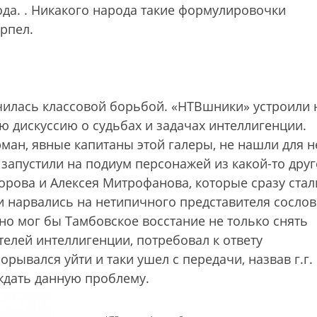
ода.
. Никакого народа такие формулировочки
ерпел.
нчилась классовой борьбой. «НТВшники» устроили 
ю дискуссию о судьбах и задачах интеллигенции.
рман, явные капитаны этой галеры, не нашли для н
 запустили на подиум персонажей из какой-то дру
орова и Алексея Митрофанова, которые сразу стал
ни нарвались на нетипичного представителя сосло
но мог бы Тамбовское восстание не только снять
ителей интеллигенции, потребовал к ответу
рывался уйти и таки ушел с передачи, назвав г.г.
ждать данную проблему.