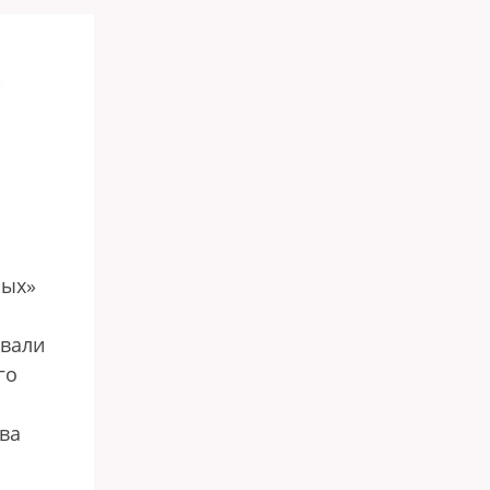
ных»
овали
го
ава