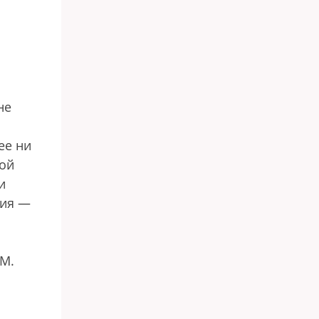
не
ее ни
гой
и
вия —
 М.