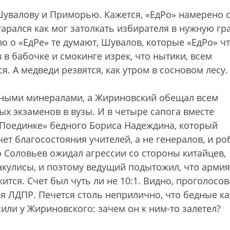
увалову и Приморью. Кажется, «ЕдРо» намерено с
арался как мог затолкать избирателя в нужную гр
 о «ЕдРе» те думают, Шувалов, которые «ЕдРо» чт
 в бабочке и смокинге изрек, что нытики, всем
. А медведи резвятся, как утром в сосновом лесу.
йными минералами, а Жириновский обещал всем
х экзаменов в вузы. И в четыре сапога вместе
Поединке» бедного Бориса Надеждина, который
ет благосостояния учителей, а не генералов, и ро
о Соловьев ожидал агрессии со стороны китайцев,
кулисы, и поэтому ведущий подытожил, что армия
тся. Счет был чуть ли не 10:1. Видно, проголосо
тся ЛДПР. Печется столь неприлично, что бедные к
или у Жириновского: зачем он к ним-то залетел?