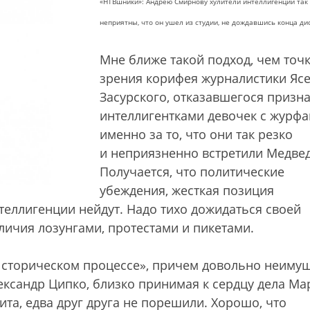
«НТВшники»: Андрею Смирнову хулители интеллигенции так
неприятны, что он ушел из студии, не дождавшись конца ди
Мне ближе такой подход, чем точ
зрения корифея журналистики Яс
Засурского, отказавшегося призн
интеллигентками девочек с журфа
именно за то, что они так резко
и неприязненно встретили Медвед
Получается, что политические
убеждения, жесткая позиция
нтеллигенции нейдут. Надо тихо дожидаться своей
личия лозунгами, протестами и пикетами.
Историческом процессе», причем довольно неиму
ександр Ципко, близко принимая к сердцу дела Ма
а, едва друг друга не порешили. Хорошо, что