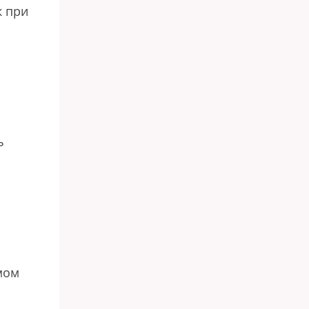
к при
ь
мом