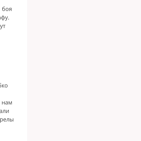
 боя
афу.
ут
бко
 нам
вали
арелы