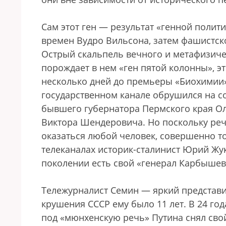
Сам этот ген — результат «генной поли
времен Вудро Вильсона, затем фашистско
Острый скальпель вечного и метафизичес
порождает в нем «ген пятой колонны», э
несколько дней до премьеры «Биохимии»
государственном канале обрушился на с
бывшего губернатора Пермского края Ол
Виктора Шендеровича. Но поскольку речь
оказаться любой человек, совершенно т
телеканалах историк-сталинист Юрий Жу
поколении есть свой «генерал Карбышев»
Тележурналист Семин — яркий представит
крушения СССР ему было 11 лет. В 24 год
под «мюнхенскую речь» Путина снял сво