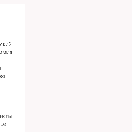
рский
химия
л
во
и
листы
все