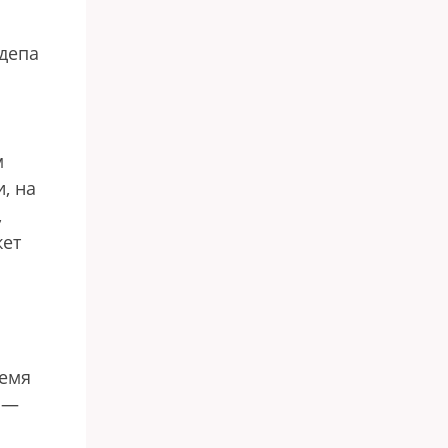
сдепа
м
, на
,
жет
ремя
у —