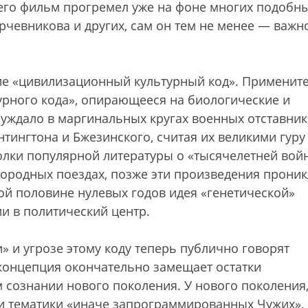
 его фильм прогремел уже на фоне многих подобн
рчевникова и других, сам он тем не менее — важн
ие «цивилизационный культурный код». Применит
урного кода», опирающееся на биологические и
луждало в маргинальных кругах военных отставник
нтингтона и Бжезинского, считая их великими гуру
лки популярной литературы о «тысячелетней вой
городных поездах, позже эти произведения проник
ой половине нулевых годов идея «генетической»
и в политический центр.
» и угрозе этому коду теперь публично говорят
 концепция окончательно замещает остатки
 сознании нового поколения. У нового поколения
 тематики «иначе запрограммированных Чужих»,