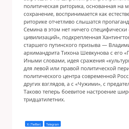
политическая риторика, основанная на м
сохранение, воспринимается как естеств
риторике отчетливо слышатся пропаганд
Семина в этом нет ничего специфически 
цивилизаций», подкрепленная Хантингт
старшего путинского призыва — Владими
архимандрита Тихона Шевкунова с его «
Иными словами, идея сражения «культур
для левой или правой политической периф
политического центра современной Росси
других взглядов, а с «Чужими», с предат
Таково теперь боевитое настроение шир
тридцатилетних.
X (Twitter)
Telegram