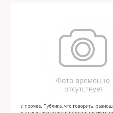
и прочее. Публика, что говорить, разноше
они вне зависимости от исторического пе