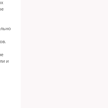
ых
ое
ельно
ов.
не
ли и
,