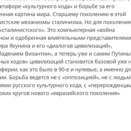
етафоре «культурного кода» и борьбе за его
енная картина мира. Старшему поколению в этой
истские механизмы сталинизма. Но для поколения
«сталинистского». Это компьютерная «война
оном и одобренная влиятельными представителям
ра Якунина и его «диалогов цивилизаций»,
Падением Византии», а теперь уже и самим Путины
ных кодов» цивилизаций становится базовой уже 
ерии, как это было в 90-е и нулевые, а именно дл
и. Борьба ведется не с «оппозицией», не с людьм
елями русского культурного кода, с «перерожденца
оких кругов нового «евразийского поколения»