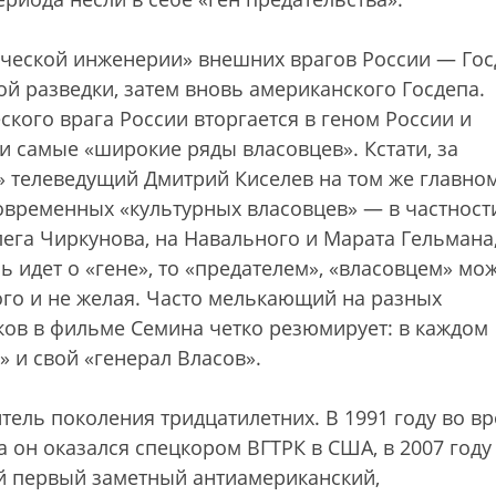
тической инженерии» внешних врагов России — Го
й разведки, затем вновь американского Госдепа.
кого врага России вторгается в геном России и
ти самые «широкие ряды власовцев». Кстати, за
 телеведущий Дмитрий Киселев на том же главно
овременных «культурных власовцев» — в частности
ега Чиркунова, на Навального и Марата Гельмана
 идет о «гене», то «предателем», «власовцем» мо
ого и не желая. Часто мелькающий на разных
ков в фильме Семина четко резюмирует: в каждом
 и свой «генерал Власов».
ель поколения тридцатилетних. В 1991 году во в
а он оказался спецкором ВГТРК в США, в 2007 год
й первый заметный антиамериканский,