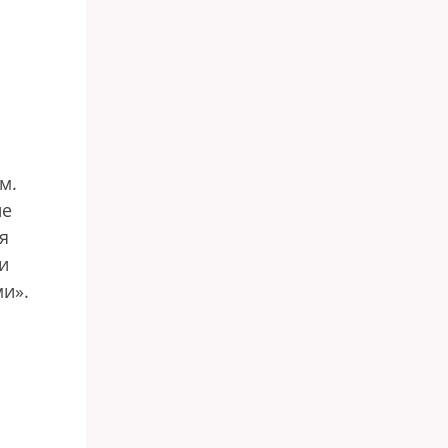
и
м.
не
я
и
ми».