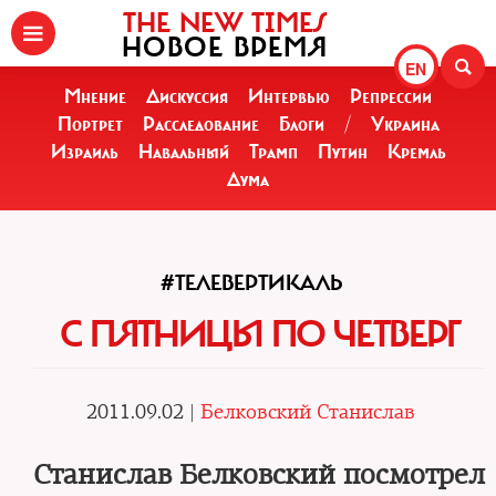
THE NEW TIMES
НОВОЕ ВРЕМЯ
EN
Мнение
Дискуссия
Интервью
Репрессии
Портрет
Расследование
Блоги
/
Украина
Израиль
Навальный
Трамп
Путин
Кремль
Дума
#ТЕЛЕВЕРТИКАЛЬ
С ПЯТНИЦЫ ПО ЧЕТВЕРГ
2011.09.02 |
Белковский Станислав
Станислав Белковский посмотрел