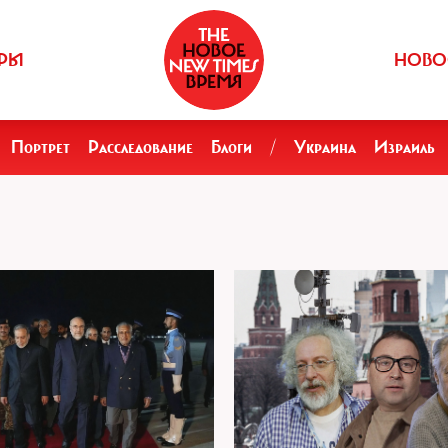
РЫ
НОВО
Портрет
Расследование
Блоги
/
Украина
Израиль