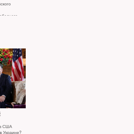
ского
ободного
линским*
дреем
й
ов США
 в Украине?