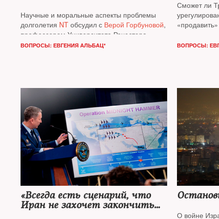
Сможет ли Т
Научные и моральные аспекты проблемы
урегулирова
долголетия
NT
обсудил с
Верой Горбуновой
,
«продавить» 
профессором Университета Рочестера
принять усл
(США), директором Центра по изучению
Украина отда
ВОПРОСЫ: ЕВГЕНИЯ АЛЬБАЦ*
ВОПРОСЫ: ЕВ
старения, и
Александром Кабановым
,
и чем ей пр
профессором Университета Северной
NT
отвечали
Каролины в Чапел-Хилл
(США), директором
профессор
K
Центра нанотехнологий в области доставки
Грин
и теле
лекарственных средств
«Всегда есть сценарий, что
Останов
Иран не захочет закончить
войну»
О вой­не Изр