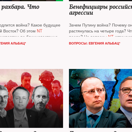
 рахбара. Что
Бенефициары российс
агрессии
родлится война? Какое будущее
Зачем Путину война? Почему о
й Восток? Об этом
NT
растянулась на четыре года? Чт
 экспертом по ближневосточной
после? На вопросы
NT
отвечаю
втором книги «Всем Иран»
Чикагского университета (США)
ГЕНИЯ АЛЬБАЦ*
ВОПРОСЫ: ЕВГЕНИЯ АЛЬБАЦ*
гиным*
и израильским
Сонин*
и бизнесмен
Евгений Чи
, военным аналитиком
Давидом