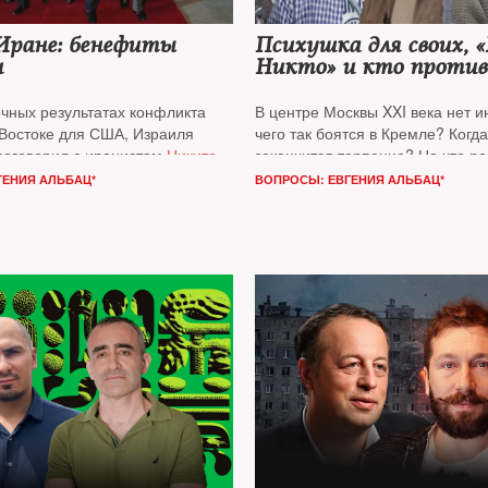
Иране: бенефиты
Психушка для своих, 
и
Никто» и кто проти
чных результатах конфликта
В центре Москвы XXI века нет и
Востоке для США, Израиля
чего так боятся в Кремле? Когда
оговорил с иранистом
Никитой
закончится терпение? На что р
 израильским военным
путинская номенклатура? Об э
ГЕНИЯ АЛЬБАЦ*
ВОПРОСЫ: ЕВГЕНИЯ АЛЬБАЦ*
Давидом Шарпом
разговор
NT
с бывшим главным
ом Гарвардского университета
«Эхо Москвы»
Алексеем Венед
ахновичем
главным редактором проекта 
объяснить»
Максимом Гликины
и политологом
Дмитрием Ореш