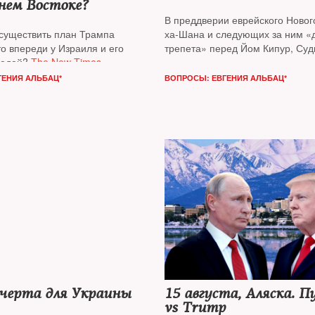
нем Востоке?
В преддверии еврейского Новог
осуществить план Трампа
ха-Шана и следующих за ним «
то впереди у Израиля и его
трепета» перед Йом Кипур, Су
седей?
The New Times
итоги года жизни Израиля подв
 военным аналитиком
Давидом
журналист
Марианна Беленькая
ГЕНИЯ АЛЬБАЦ*
ВОПРОСЫ: ЕВГЕНИЯ АЛЬБАЦ*
диа-­менеджером,
и медиаменеджер, бизнесмен, 
м обозревателем
Михаилом
блогер
Михаил Гуревич
 черта для Украины
15 августа, Аляска. 
vs Trump