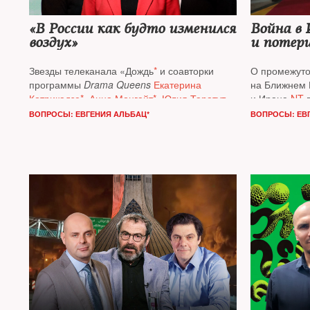
«В России как будто изменился
Война в 
воздух»
и потер
Звезды телеканала «Дождь
*
и соавторки
О промежуто
программы
Drama Queens
Екатерина
на Ближнем 
Котрикадзе*
,
Анна Монгайт*
,
Юлия Таратута
*
и Ирана
NT
п
обсудили с
The
New Times
итоги
Смагиным*
,
ВОПРОСЫ: ЕВГЕНИЯ АЛЬБАЦ*
ВОПРОСЫ: ЕВ
политического сезона
аналитиком
и профессор
Евгением Ш