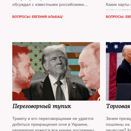
обсуждал с известными российскими
Какие карты 
журналистами
Ильей Барабановым*
,
Еленой
мирных пере
Костюченко
и
Машей Слоним
безопаснос
ВОПРОСЫ: ЕВГЕНИЯ АЛЬБАЦ*
ВОПРОСЫ: ЕВ
с политичес
по российск
Хилл
и полит
журналисто
Переговорный тупик
Торговая
Трампу и его переговорщикам не удается
Зачем прези
добиться прекращения огня в Украине,
пошлины на 
перемирие кажется все менее достижимым.
рецессия? К