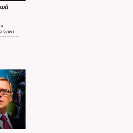
кой
на
о будет
т профессор
Константин
чваркин*