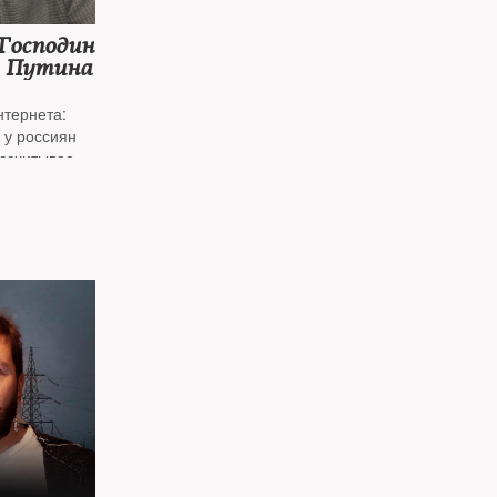
«Господин
в Путина
нтернета:
 у россиян
ассчитывает
том
 редактором
иктовым*
,
«Можем
м*
киным*