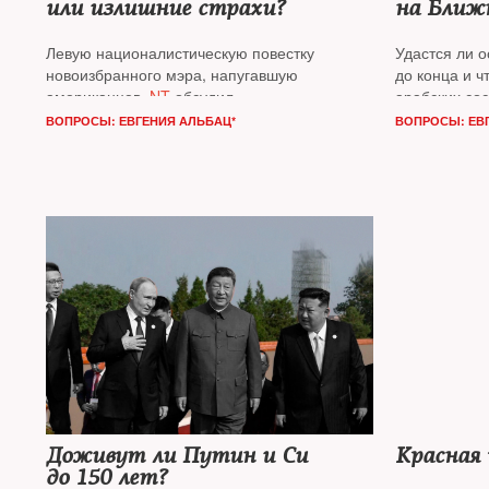
или излишние страхи?
на Ближ
Левую националистическую повестку
Удастся ли 
новоизбранного мэра, напугавшую
до конца и ч
американцев,
NT
обсудил
арабских со
с представителями бизнеса и жителями
поговорил с
ВОПРОСЫ: ЕВГЕНИЯ АЛЬБАЦ*
ВОПРОСЫ: ЕВ
Большого Яблока, как называют Нью-­Йорк,
Шарпом
и ме
Алексеем Фридляндом
и
Аней Левитов
политически
Гуревичем
Доживут ли Путин и Си
Красная
до 150 лет?