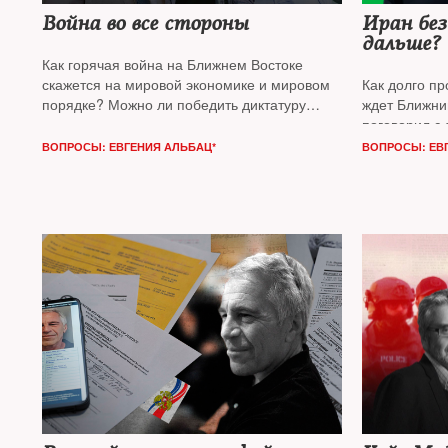
Война во все стороны
Иран без
дальше?
Как горячая война на Ближнем Востоке
скажется на мировой экономике и мировом
Как долго п
порядке? Можно ли победить диктатуру
ждет Ближни
внешними силами? На вопросы
NT
отвечают
поговорил с
бизнесмен
Фади Храйбе
, журналист, эксперт
политике, а
ВОПРОСЫ: ЕВГЕНИЯ АЛЬБАЦ*
ВОПРОСЫ: ЕВ
по Центральной Азии
Аркадий Дубнов
Никитой Сма
и основатель аналитического проекта
Re:
журналистом
Russia
политолог
Кирилл Рогов*
Шарпом