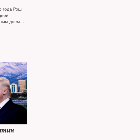
о года Рош
дней
дным днем —
одят
*
популярный
Путин