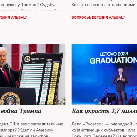
на руках у Трампа? Судьбу
Как это связано с отношениями
говоров и будущее европейской
и к чему может привести торгова
ти
The New Times
обсуждал
двух мировых экономических ги
ГЕНИЯ АЛЬБАЦ*
ВОПРОСЫ: ЕВГЕНИЯ АЛЬБАЦ*
ким советником, специалистом
На вопросы
The New Times
отв
им и европейским делам
Фионой
экономист
Игорь Липсиц*
и ист
ическим аналитиком,
Радченко
м
Люсьеном Кимом
 война Трампа
Как украсть 2,7 милл
дент США ввел заградительные
Дело «Русагро» — очередной «
импорт? Ждет ли Америку
хозяйствующих субъектов» или
ак «революция тарифов»
Большого Передела? На вопро