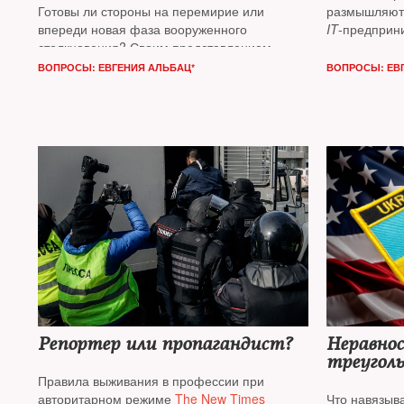
Готовы ли стороны на перемирие или
размышляют
впереди новая фаза вооруженного
IT
-предприн
столкновения? Своим представлением
и специалис
о будущем самого горячего конфликта
ядерного ор
ВОПРОСЫ: ЕВГЕНИЯ АЛЬБАЦ*
ВОПРОСЫ: ЕВ
на Ближнем Востоке с
The New Times
поделились военный обозреватель
Давид
Шарп
и журналист, автор книги «Всем Иран»
Никита Смагин*
Репортер или пропагандист?
Неравно
треугол
Правила выживания в профессии при
авторитарном режиме
The New Times
Что навязыв