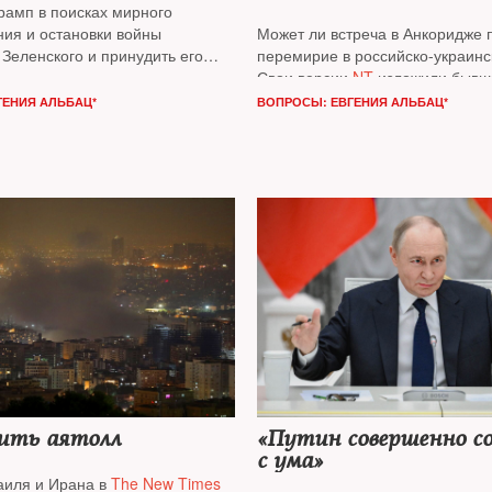
рамп в поисках мирного
ния и остановки войны
Может ли встреча в Анкоридже 
Зеленского и принудить его
перемирие в российско-украинс
овия агрессора? Может ли
Свои версии
NT
изложили бывш
ть часть своих территорий,
иностранных дел России (1990–1
ГЕНИЯ АЛЬБАЦ*
ВОПРОСЫ: ЕВГЕНИЯ АЛЬБАЦ*
идется поступиться? На вопросы
Андрей Козырев*
, бизнесмен, н
 посол в отставке
Питер Теш
,
председатель совета директоро
ings College
в Лондоне
Сэмюэл
корпорациия
North American Int
журналист
Евгений Киселев*
Corporatio
n
Фади Храйбе
и вое
аналитик
Юрий Федоров*
ить аятолл
«Путин совершенно с
с ума»
аиля и Ирана в
The New Times