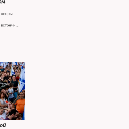
ом
еговоры
 встречи
 вопросы
в изгнании,
ионному
тва РФ
ой