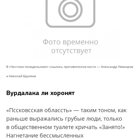
В «Честном понедельнике» сошлись противополож-ности — Александр Невзоров
и Николай Бурляев
Вурдалака ли хоронят
«Пссковсская облассть» — таким тоном, как
раньше выражались грубые люди, только
в общественном туалете кричать «Занято!»
Нагнетание бессмысленных