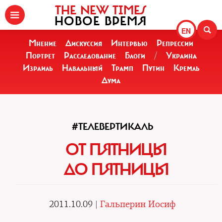
THE NEW TIMES
НОВОЕ ВРЕМЯ
EN
Мнение
Дискуссия
Интервью
Репрессии
Портрет
Расследование
Блоги
/
Украина
Израиль
Навальный
Трамп
Путин
Кремль
Дума
#ТЕЛЕВЕРТИКАЛЬ
ОТ ПЯТНИЦЫ
ДО ПЯТНИЦЫ
2011.10.09 |
Гальперин Иосиф