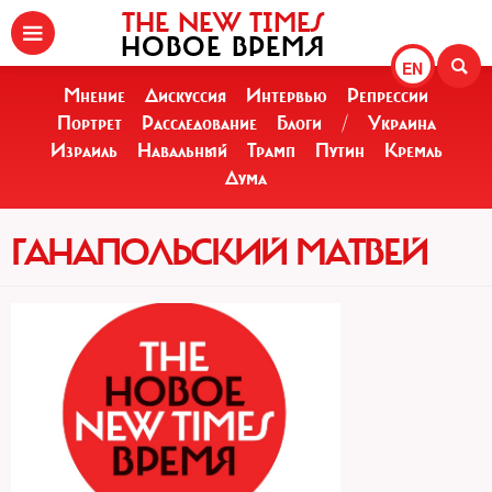
THE NEW TIMES
НОВОЕ ВРЕМЯ
EN
Мнение
Дискуссия
Интервью
Репрессии
Портрет
Расследование
Блоги
/
Украина
Израиль
Навальный
Трамп
Путин
Кремль
Дума
ГАНАПОЛЬСКИЙ МАТВЕЙ