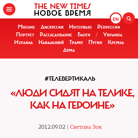
THE NEW TIMES
НОВОЕ ВРЕМЯ
EN
Мнение
Дискуссия
Интервью
Репрессии
Портрет
Расследование
Блоги
/
Украина
Израиль
Навальный
Трамп
Путин
Кремль
Дума
#ТЕЛЕВЕРТИКАЛЬ
«ЛЮДИ СИДЯТ НА ТЕЛИКЕ,
КАК НА ГЕРОИНЕ»
2012.09.02 |
Светова Зоя