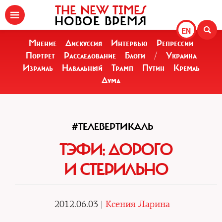
THE NEW TIMES
НОВОЕ ВРЕМЯ
EN
Мнение
Дискуссия
Интервью
Репрессии
Портрет
Расследование
Блоги
/
Украина
Израиль
Навальный
Трамп
Путин
Кремль
Дума
#ТЕЛЕВЕРТИКАЛЬ
ТЭФИ: ДОРОГО
И СТЕРИЛЬНО
2012.06.03 |
Ксения Ларина