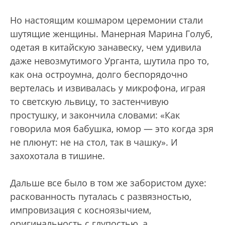
Но настоящим кошмаром церемонии стали
шутящие женщины. Манерная Марина Голуб,
одетая в китайскую занавеску, чем удивила
даже невозмутимого Урганта, шутила про то,
как она остроумна, долго беспорядочно
вертелась и извивалась у микрофона, играя
то светскую львицу, то застенчивую
простушку, и закончила словами: «Как
говорила моя бабушка, юмор — это когда зря
не плюнут: не на стол, так в чашку». И
захохотала в тишине.
Дальше все было в том же забористом духе:
раскованность путалась с развязностью,
импровизация с косноязычием,
оригинальность с глупостью, а