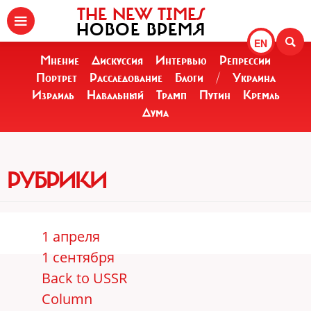
THE NEW TIMES
НОВОЕ ВРЕМЯ
EN
Мнение
Дискуссия
Интервью
Репрессии
Портрет
Расследование
Блоги
/
Украина
Израиль
Навальный
Трамп
Путин
Кремль
Дума
РУБРИКИ
1 апреля
1 сентября
Back to USSR
Column