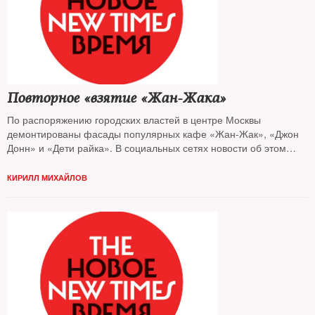
Повторное «взятие «Жан-Жака»
По распоряжению городских властей в центре Москвы
демонтированы фасады популярных кафе «Жан-Жак», «Джон
Донн» и «Дети райка». В социальных сетях новости об этом
ненадолго потеснили самые горячие темы: войну на Украине и
санкции. Как из городской истории получилась политическая —
КИРИЛЛ МИХАЙЛОВ
разбирался The New Times