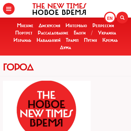
THE NEW TIMES
НОВОЕ ВРЕМЯ
EN
Мнение
Дискуссия
Интервью
Репрессии
Портрет
Расследование
Блоги
/
Украина
Израиль
Навальный
Трамп
Путин
Кремль
Дума
ГОРОД