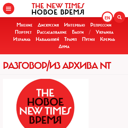
THE NEW TIMES
НОВОЕ ВРЕМЯ
EN
Мнение
Дискуссия
Интервью
Репрессии
Портрет
Расследование
Блоги
/
Украина
Израиль
Навальный
Трамп
Путин
Кремль
Дума
РАЗГОВОР/ИЗ АРХИВА NT