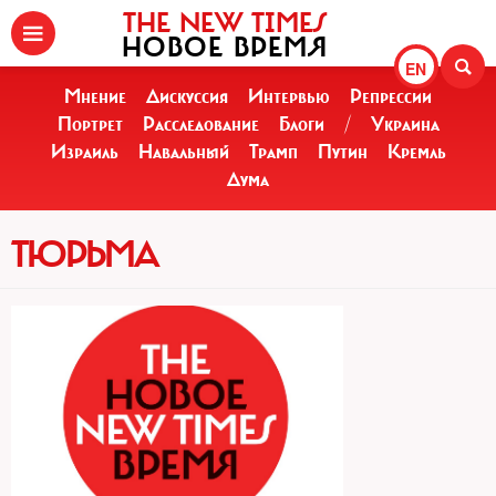
THE NEW TIMES
НОВОЕ ВРЕМЯ
EN
Мнение
Дискуссия
Интервью
Репрессии
Портрет
Расследование
Блоги
/
Украина
Израиль
Навальный
Трамп
Путин
Кремль
Дума
ТЮРЬМА