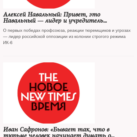
Алексей Навальный: Привет, это
Навальный — лидер и учредитель
профсоюза граждан, трудоустроенных на
О первых победах профсоюза, реакции тюремщиков и угрозах
предприятиях уголовно-исполнительной
— лидер российской оппозиции из колонии строгого режима
системы, «Промзона»
ИК-6
Иван Сафронов: «Бывает так, что в
тюрьме человек начинает думать о