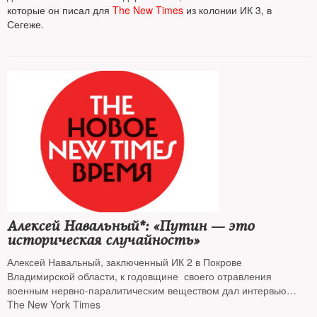
специально для The New Times. В ней он, в частности, пишет,
которые он писал для
The New Times
из колонии ИК 3, в
что теперь точно знает, что всюду есть жизнь, даже — в тюрьме.
Сегеже.
Мы решили , что "Всюду жизнь" и станет заголовком для
колонок Сафронова, как "Тюремные люди" — был заголовком
Алексей Навальный*: «Путин — это
историческая случайность»
Алексей Навальный, заключенный ИК 2 в Покрове
Владимирской области, к годовщине своего отравления
военным нервно-паралитическим веществом дал интервью
газете
The New York Times