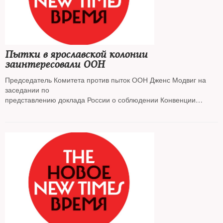
Пытки в ярославской колонии
заинтересовали ООН
Председатель Комитета против пыток ООН Дженс Модвиг на
заседании по
представлению доклада России о соблюдении Конвенции
против пыток задал вопрос
об избиениях в ярославской ИК-1