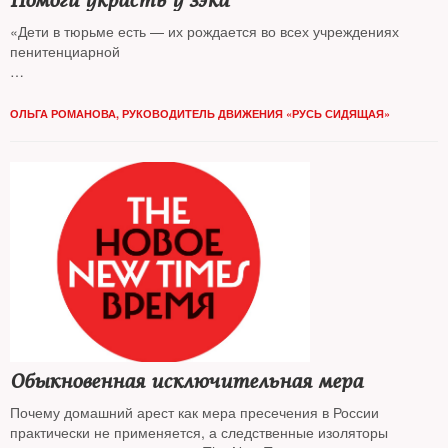
Помоги украсть у зэка
«Дети в тюрьме есть — их рождается во всех учреждениях
пенитенциарной
системы примерно 600–700 в год. Дети есть, а с памперсами,
пеленками,
ОЛЬГА РОМАНОВА, РУКОВОДИТЕЛЬ ДВИЖЕНИЯ «РУСЬ СИДЯЩАЯ»
детским питанием, одеждой — напряженно»
Обыкновенная исключительная мера
Почему домашний арест как мера пресечения в России
практически не применяется, а следственные изоляторы