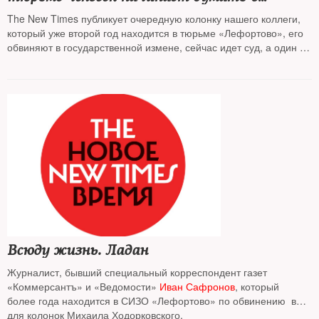
смерти»
The New Times публикует очередную колонку нашего коллеги,
который уже второй год находится в тюрьме «Лефортово», его
обвиняют в государственной измене, сейчас идет суд, а один из
его адвокатов, Дмитрий Талантов, был недавно отправлен за
решетку за «дискредитацию армии». Ведет дело Сафронова
ФСБ
Всюду жизнь. Ладан
Журналист, бывший специальный корреспондент газет
«Коммерсантъ» и «Ведомости»
Иван Сафронов
, который
более года находится в СИЗО «Лефортово» по обвинению в
шпионаже, прислал свою первую колонку, написанную
для колонок Михаила Ходорковского,