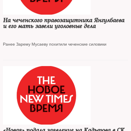
На чеченского правозащитника Янгулбаева
и его мать завели уголовные дела
Ранее Зарему Мусаеву похитили чеченские силовики
«Новая» подала заявление на Кадырова в СК