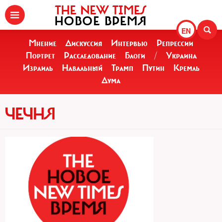
THE NEW TIMES
НОВОЕ ВРЕМЯ
EN
Мнение
Дискуссия
Интервью
Репрессии
Портрет
Расследование
Блоги
/
Украина
Израиль
Навальный
Трамп
Путин
Кремль
Дума
ЧЕЧНЯ