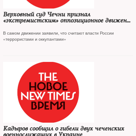
Верховный суд Чечни признал
«экстремистским» оппозиционное движение
NIYSO за призывы «к вражде
и дестабилизации общественно-
В самом движении заявили, что считают власти России
политической обстановки»
«террористами и оккупантами»
Кадыров сообщил о гибели двух чеченских
военнослужащих в Украине