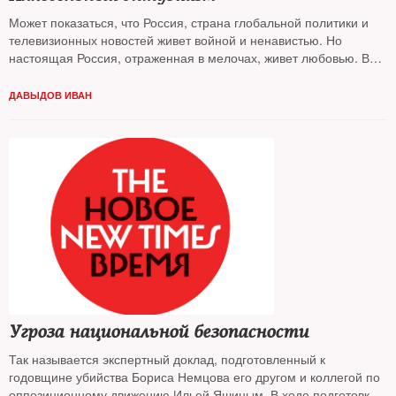
Может показаться, что Россия, страна глобальной политики и
телевизионных новостей живет войной и ненавистью. Но
настоящая Россия, отраженная в мелочах, живет любовью. В
специфику русской любви к мужчинам, женщинам, Сталину и
алкоголю
ДАВЫДОВ ИВАН
погружался The New Times
Угроза национальной безопасности
Так называется экспертный доклад, подготовленный к
годовщине убийства Бориса Немцова его другом и коллегой по
оппозиционному движению Ильей Яшиным. В ходе подготовки