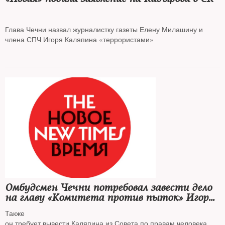
Глава Чечни назвал журналистку газеты Елену Милашину и
члена СПЧ Игоря Каляпина «террористами»
Омбудсмен Чечни потребовал завести дело
на главу «Комитета против пыток» Игоря
Каляпина
Также
он требует вывести Каляпина из Совета по правам человека