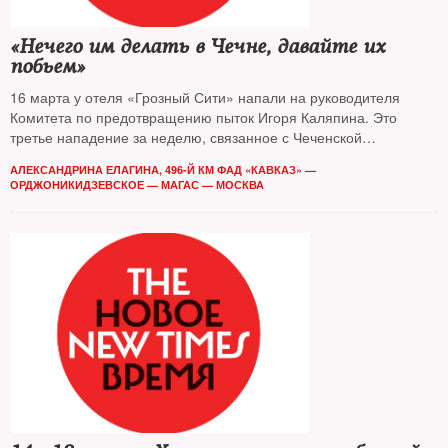
«Нечего им делать в Чечне, давайте их
побьем»
16 марта у отеля «Грозный Сити» напали на руководителя
Комитета по предотвращению пыток Игоря Каляпина. Это
третье нападение за неделю, связанное с Чеченской
Республикой. Ранее группу журналистов и правозащитников
АЛЕКСАНДРИНА ЕЛАГИНА, 496-Й КМ ФАД «КАВКАЗ» —
избили на границе Ингушетии и Чечни, забрали технику,
ОРДЖОНИКИДЗЕВСКОЕ — МАГАС — МОСКВА
подожгли автобус, в котором они ехали. Как шло расследование
преступления — в репортаже корреспондента The New Times,
оказавшейся в числе потерпевших