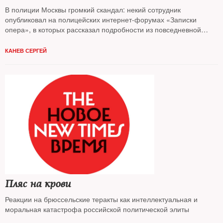
В полиции Москвы громкий скандал: некий сотрудник
опубликовал на полицейских интернет-форумах «Записки
опера», в которых рассказал подробности из повседневной
службы своего отдела. Например, как проводятся аукционы по
продаже преступлений соседним подразделениям, какие
КАНЕВ СЕРГЕЙ
суммы полицейским приходится платить следователям,
прокурорам и экспертам
Пляс на крови
Реакции на брюссельские теракты как интеллектуальная и
моральная катастрофа российской политической элиты