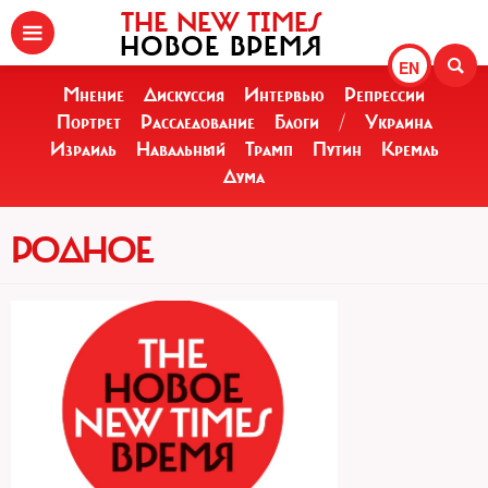
THE NEW TIMES
НОВОЕ ВРЕМЯ
EN
Мнение
Дискуссия
Интервью
Репрессии
Портрет
Расследование
Блоги
/
Украина
Израиль
Навальный
Трамп
Путин
Кремль
Дума
РОДНОЕ