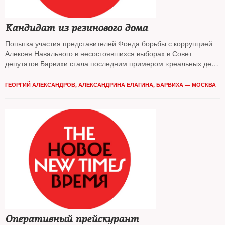
Кандидат из резинового дома
Попытка участия представителей Фонда борьбы с коррупцией
Алексея Навального в несостоявшихся выборах в Совет
депутатов Барвихи стала последним примером «реальных дел»
Демократической коалиции. Кто и как противостоял
оппозиционерам в «самом богатом муниципалитете РФ» —
ГЕОРГИЙ АЛЕКСАНДРОВ
,
АЛЕКСАНДРИНА ЕЛАГИНА, БАРВИХА — МОСКВА
выяснял The New Times
Оперативный прейскурант