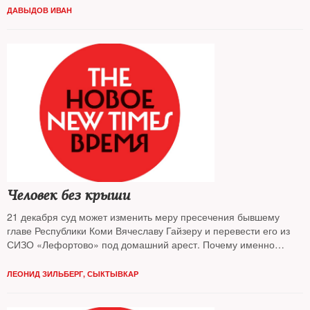
ДАВЫДОВ ИВАН
Человек без крыши
21 декабря суд может изменить меру пресечения бывшему
главе Республики Коми Вячеславу Гайзеру и перевести его из
СИЗО «Лефортово» под домашний арест. Почему именно
Гайзер стал образцовой мишенью для федеральной власти в
2015 году, что привело одного из «самых эффективных
ЛЕОНИД ЗИЛЬБЕРГ, СЫКТЫВКАР
губернаторов» за решетку, как Гайзер формировал свою
команду, позже оказавшуюся «преступной группировкой», — на