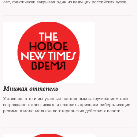
лет, фактически закрывая один из ведущих российских вузов,
признанный во всем мире центр образования, науки и
независимой экспертизы
Мнимая оттепель
Уставшие, а то и испуганные постоянным закручиванием гаек
сограждане готовы искать и находить признаки либерализации
режима в мало-мальски вегетарианских действиях власти.
Пример тому — истории с чудесным освобождением
невиновных или признанных политзаключенными людей в
феврале-марте 2017 года. Что на самом деле — изучил The
New Times