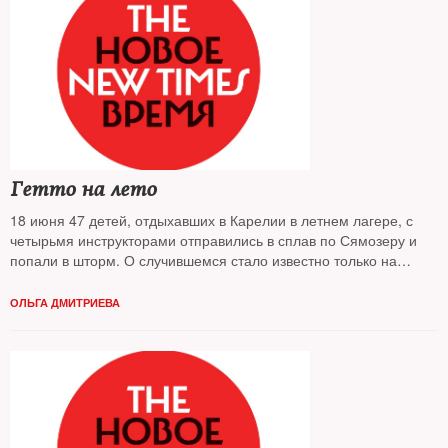
Гетто на лето
18 июня 47 детей, отдыхавших в Карелии в летнем лагере, с
четырьмя инструкторами отправились в сплав по Сямозеру и
попали в шторм. О случившемся стало известно только на
следующий день. Во время шторма 14 детей погибли. В группу
входили дети-сироты и дети из неблагополучных семей. Все они
ОЛЬГА ДМИТРИЕВА
получили путевки в лагерь от Департамента труда и социальной
защиты Москвы. Как устроена организация детского
социального отдыха в столице — разбирался The New Times