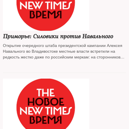
Приморье: Силовики против Навального
Открытие очередного штаба президентской кампании Алексея
Навального во Владивостоке местные власти встретили на
редкость жестко даже по российским меркам: на сторонников
оппозиционного политика ведется настоящая охота. Почему
именно в Приморье — разбирался The New Times