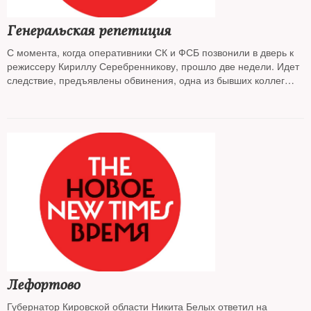
Генеральская репетиция
С момента, когда оперативники СК и ФСБ позвонили в дверь к
режиссеру Кириллу Серебренникову, прошло две недели. Идет
следствие, предъявлены обвинения, одна из бывших коллег
Серебренникова находится в СИЗО, другой под домашним
арестом. События вокруг «Гоголь-центра» и его руководителя
прокомментировали сотни человек, от рядовых актеров до
президента РФ, но вопросов в «деле Серебренникова» меньше
не стало. The New Times изучил наиболее часто повторяемые
тезисы самых разных экспертов по «Гоголь-центру» и
попытался разобраться, что стоит за этим делом и почему оно
было начато с такой демонстративной жесткостью
Лефортово
Губернатор Кировской области Никита Белых ответил на