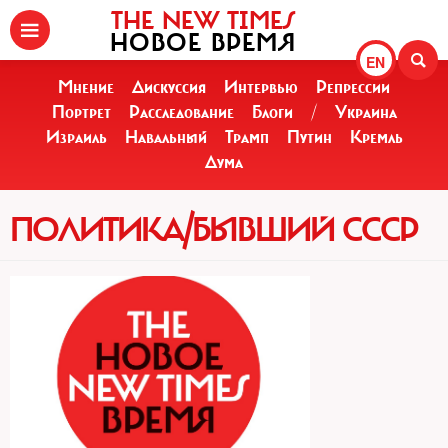
THE NEW TIMES
НОВОЕ ВРЕМЯ
EN
Мнение
Дискуссия
Интервью
Репрессии
Портрет
Расследование
Блоги
/
Украина
Израиль
Навальный
Трамп
Путин
Кремль
Дума
ПОЛИТИКА/БЫВШИЙ СССР