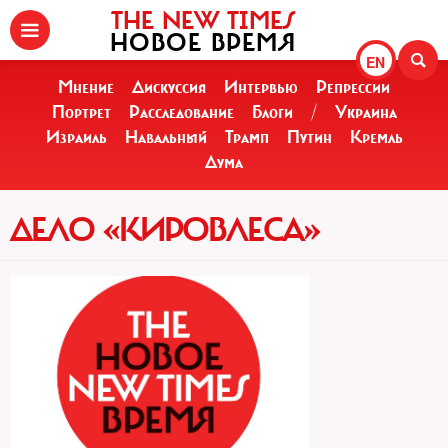
THE NEW TIMES
НОВОЕ ВРЕМЯ
EN
Мнение
Дискуссия
Интервью
Репрессии
Портрет
Расследование
Блоги
/
Украина
Израиль
Навальный
Трамп
Путин
Кремль
Дума
ДЕЛО «КИРОВЛЕСА»