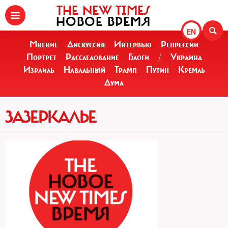
THE NEW TIMES
НОВОЕ ВРЕМЯ
EN
Мнение
Дискуссия
Интервью
Репрессии
Портрет
Расследование
Блоги
/
Украина
Израиль
Навальный
Трамп
Путин
Кремль
Дума
ЗАЗЕРКАЛЬЕ