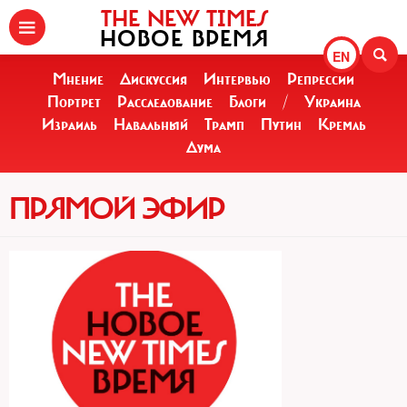
THE NEW TIMES
НОВОЕ ВРЕМЯ
EN
Мнение
Дискуссия
Интервью
Репрессии
Портрет
Расследование
Блоги
/
Украина
Израиль
Навальный
Трамп
Путин
Кремль
Дума
ПРЯМОЙ ЭФИР