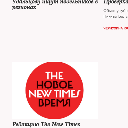
Удальцову ищут подельников в
Проверк
регионах
Обыск у губ
Никиты Бел
ЧЕРНУХИНА Ю
Редакцию The New Times