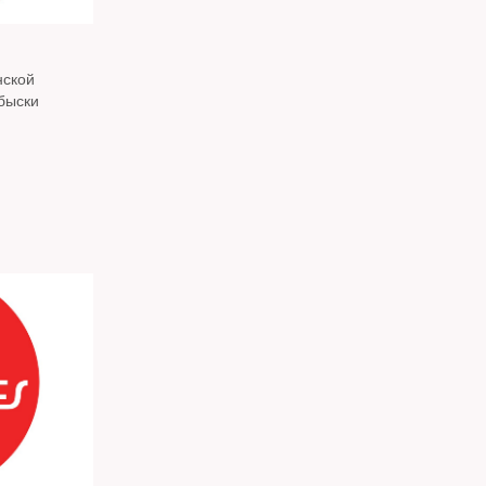
нской
быски