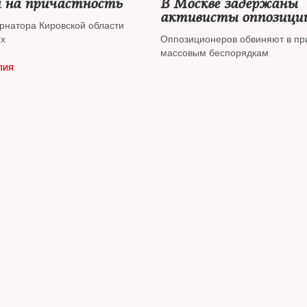
а на причастность
В Москве задержаны
активисты оппозиции
ернатора Кировской области
штабе "Другой России
ых
Оппозиционеров обвиняют в пр
прошли обыски
массовым беспорядкам
ЛИЯ