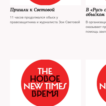
Пришли к Световой
В «Русь 
обыском
11 часов продолжался обыск у
правозащитника и журналиста Зои Световой
В организац
оказывает п
помощь закл
проходит об
странице в 
сидящей» Ол
«Интерфакса
Управления 
преступлени
не выпускаю