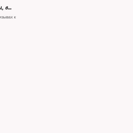
, в
" ночью
изывах к