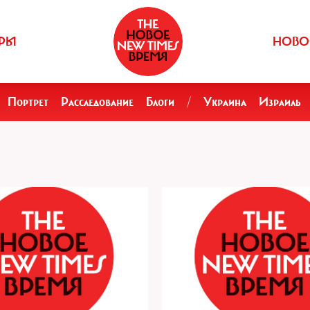
РЫ
НОВО
Портрет
Расследование
Блоги
/
Украина
Израиль