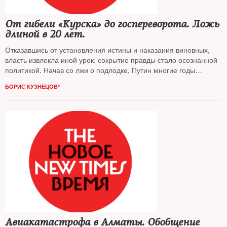
От гибели «Курска» до госпереворота. Ложь
длиной в 20 лет.
Отказавшись от установления истины и наказания виновных,
власть извлекла иной урок: сокрытие правды стало осознанной
политикой. Начав со лжи о подлодке, Путин многие годы
искажал и свои истинные намерения по поводу сроков
БОРИС КУЗНЕЦОВ*
правления, пишет адвокат, представлявший интересы семей
погибших подводников,
Борис КУЗНЕЦОВ
Авиакатастрофа в Алматы. Обобщение