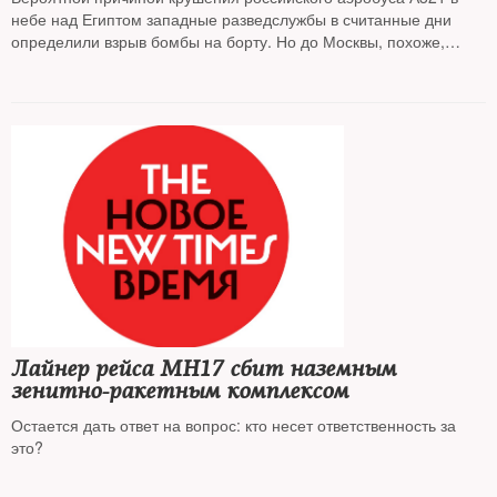
небе над Египтом западные разведслужбы в считанные дни
определили взрыв бомбы на борту. Но до Москвы, похоже,
доходит с трудом: Россия, вступив в войну с «Исламским
государством»*, судя по всему, понесла первые боевые потери
Лайнер рейса MH17 сбит наземным
зенитно-ракетным комплексом
Остается дать ответ на вопрос: кто несет ответственность за
это?