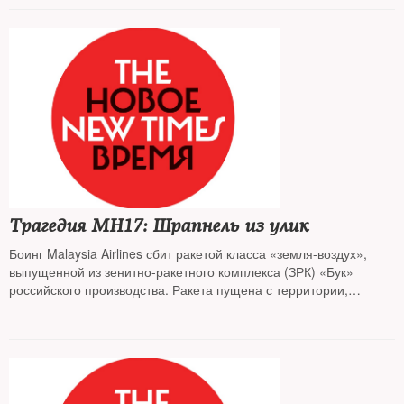
Трагедия МН17: Шрапнель из улик
Боинг Malaysia Airlines сбит ракетой класса «земля-воздух»,
выпущенной из зенитно-ракетного комплекса (ЗРК) «Бук»
российского производства. Ракета пущена с территории,
подконтрольной донбасским сепаратистам. Орудие убийства
298 человек, включая 80 детей, привезено из России и спустя
менее чем сутки отправлено назад. К таким выводам пришла
Объединенная следственная группа (Joint Investigation Team —
JIT) в составе представителей Нидерландов, Австралии,
Бельгии, Малайзии и Украины, обнародовавшая 28 сентября