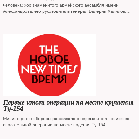
человека: хор знаменитого армейского ансамбля имени
Александрова, его руководитель генерал Валерий Халилов,
руководитель благотворительного фонда «Справедливая
помощь» Елизавета Глинка, журналисты трех телеканалов, два
экипажа 800-го авиаотряда, базирующегося в подмосковном
Чкаловском
Первые итоги операции на месте крушения
Ту-154
Министерство обороны рассказало о первых итогах поисково-
спасательной операции на месте падения Ту-154