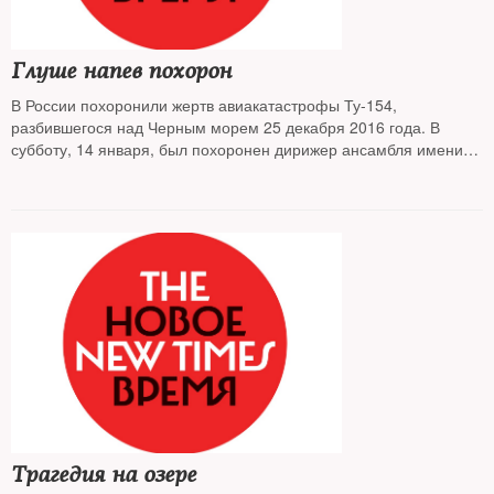
Глуше напев похорон
В России похоронили жертв авиакатастрофы Ту-154,
разбившегося над Черным морем 25 декабря 2016 года. В
субботу, 14 января, был похоронен дирижер ансамбля имени
Александрова Валерий Халилов, а 16 января люди прощались
с погибшими в самолете артистами ансамбля, журналистами и
правозащитником Елизаветой Глинкой
Трагедия на озере