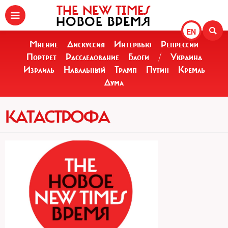
THE NEW TIMES
НОВОЕ ВРЕМЯ
EN
Мнение
Дискуссия
Интервью
Репрессии
Портрет
Расследование
Блоги
/
Украина
Израиль
Навальный
Трамп
Путин
Кремль
Дума
КАТАСТРОФА