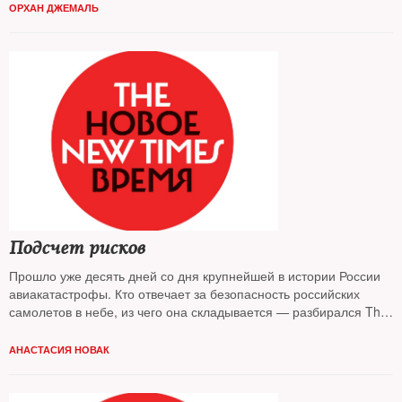
государством»*, судя по всему, понесла первые боевые потери
ОРХАН ДЖЕМАЛЬ
Подсчет рисков
Прошло уже десять дней со дня крупнейшей в истории России
авиакатастрофы. Кто отвечает за безопасность российских
самолетов в небе, из чего она складывается — разбирался The
New Times
АНАСТАСИЯ НОВАК