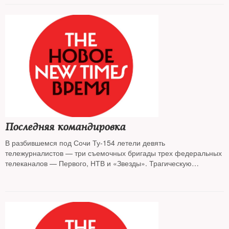
Последняя командировка
В разбившемся под Сочи Ту-154 летели девять
тележурналистов — три съемочных бригады трех федеральных
телеканалов — Первого, НТВ и «Звезды». Трагическую
информацию об их гибели все каналы подтвердили еще 25
декабря, переверстав сетку вещания