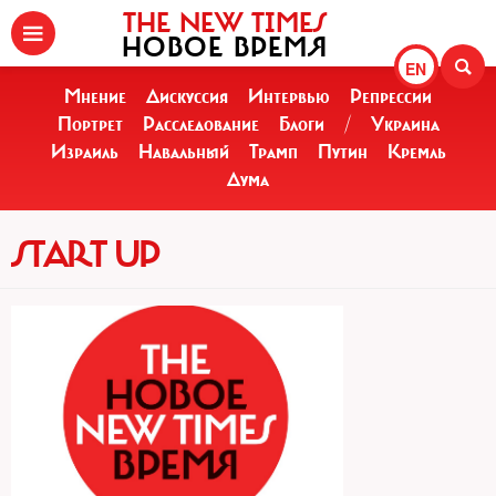
THE NEW TIMES
НОВОЕ ВРЕМЯ
EN
Мнение
Дискуссия
Интервью
Репрессии
Портрет
Расследование
Блоги
/
Украина
Израиль
Навальный
Трамп
Путин
Кремль
Дума
START UP