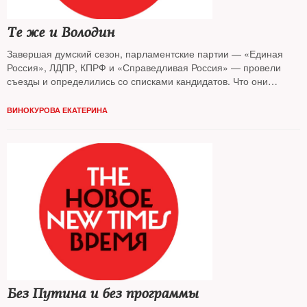
Те же и Володин
Завершая думский сезон, парламентские партии — «Единая
Россия», ЛДПР, КПРФ и «Справедливая Россия» — провели
съезды и определились со списками кандидатов. Что они
собираются предложить избирателю и чего ждать от оппозиции
— узнавал The New Times
ВИНОКУРОВА ЕКАТЕРИНА
Без Путина и без программы