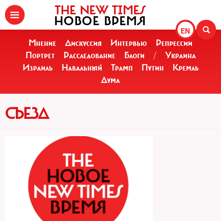
THE NEW TIMES
НОВОЕ ВРЕМЯ
EN
Мнение
Дискуссия
Интервью
Репрессии
Портрет
Расследование
Блоги
/
Украина
Израиль
Навальный
Трамп
Путин
Кремль
Дума
СЪЕЗД