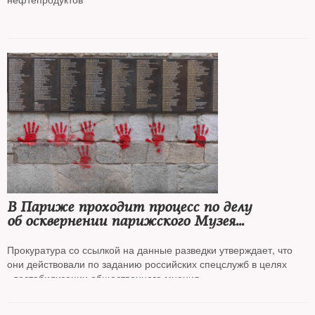
В Париже проходит процесс по делу
об осквернении парижского Музея
Холокоста, обвиняются четыре гражданина
Болгарии
Прокуратура со ссылкой на данные разведки утверждает, что
они действовали по заданию российских спецслужб в целях
«дестабилизации общественного мнения»