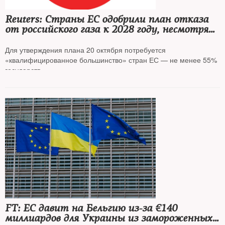
Reuters: Страны ЕС одобрили план отказа
от российского газа к 2028 году, несмотря
на его критику со стороны Венгрии
и Словакии
Для утверждения плана 20 октября потребуется
«квалифицированное большинство» стран ЕС — не менее 55%
государств.
FT: ЕС давит на Бельгию из-за €140
миллиардов для Украины из замороженных