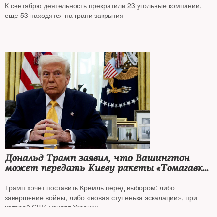
за последние 30 лет
К сентябрю деятельность прекратили 23 угольные компании,
еще 53 находятся на грани закрытия
Дональд Трамп заявил, что Вашингтон
может передать Киеву ракеты «Томагавк»,
но сначала он хочет поговорить
с Путиным
Трамп хочет поставить Кремль перед выбором: либо
завершение войны, либо «новая ступенька эскалации», при
которой США усилят Украину