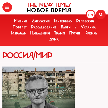
THE NEW TIMES
НОВОЕ ВРЕМЯ
EN
Мнение
Дискуссия
Интервью
Репрессии
Портрет
Расследование
Блоги
/
Украина
Израиль
Навальный
Трамп
Путин
Кремль
Дума
РОССИЯ/МИР