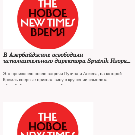
В Азербайджане освободили
исполнительного директора Sputnik Игоря
Картавых, задержанного летом
по обвинению в мошенничестве
Это произошло после встречи Путина и Алиева, на которой
Кремль впервые признал вину в крушении самолета
«Азербайджанских авиалиний»