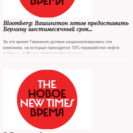
Bloomberg: Вашингтон готов предоставить
Берлину шестимесячный срок
на урегулирование прав собственности
на немецкие «дочки» «Роснефти»
За это время Германия должна национализировать эти
компании, на которые приходится 12% переработки нефти
в стране, либо они попадут под санкции