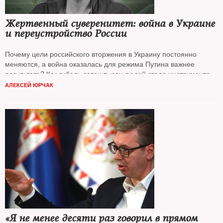
Жертвенный суверенитет: война в Украине
и переустройство России
Почему цели российского вторжения в Украину постоянно
меняются, а война оказалась для режима Путина важнее
результата? Как гибель сотен тысяч людей стала инструментом
переустройства российского общества?
NT
представляет точку
АЛЕКСЕЙ ЮРЧАК
зрения
Алексея Юрчака
, профессора антропологии
Калифорнийского университета в Беркли.
«Я не менее десяти раз говорил в прямом