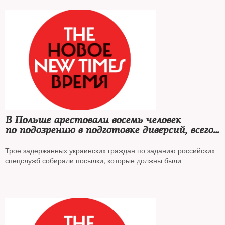
В Польше арестовали восемь человек
по подозрению в подготовке диверсий, всего
за последние месяцы спецслужбы страны
задержали 55 человек
Трое задержанных украинских граждан по заданию российских
спецслужб собирали посылки, которые должны были
взрываться во время транспортировки