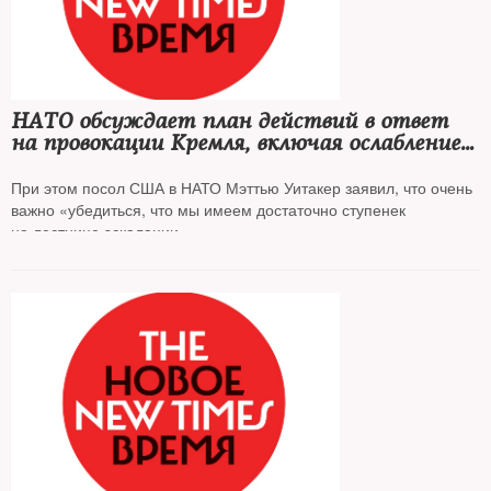
НАТО обсуждает план действий в ответ
на провокации Кремля, включая ослабление
ограничений для пилотов, позволив
им сбивать российские самолеты
При этом посол США в НАТО Мэттью Уитакер заявил, что очень
важно «убедиться, что мы имеем достаточно ступенек
на лестнице эскалации»