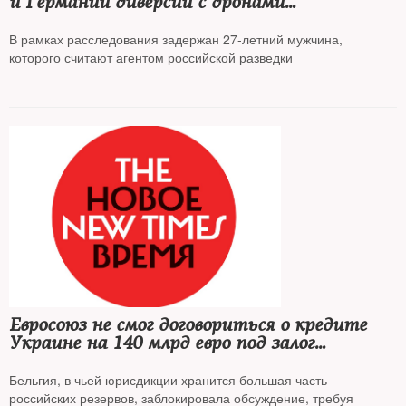
и Германии диверсии с дронами
и взрывчаткой, спрятанной в консервах из-
под кукурузы
В рамках расследования задержан 27-летний мужчина,
которого считают агентом российской разведки
Евросоюз не смог договориться о кредите
Украине на 140 млрд евро под залог
замороженных российских активов
Бельгия, в чьей юрисдикции хранится большая часть
российских резервов, заблокировала обсуждение, требуя