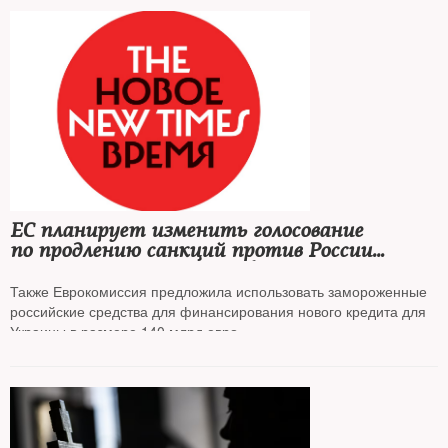
ЕС планирует изменить голосование
по продлению санкций против России
с единогласного на квалифицированное
большинство, чтобы обойти вето Венгрии
Также Еврокомиссия предложила использовать замороженные
российские средства для финансирования нового кредита для
Украины в размере 140 млрд евро