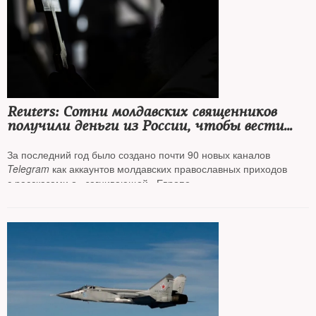
Reuters: Сотни молдавских священников
получили деньги из России, чтобы вести
антиевропейские кампании в интернете
За последний год было создано почти 90 новых каналов
Telegram
как аккаунтов молдавских православных приходов
с рассказами о «загнивающей» Европе