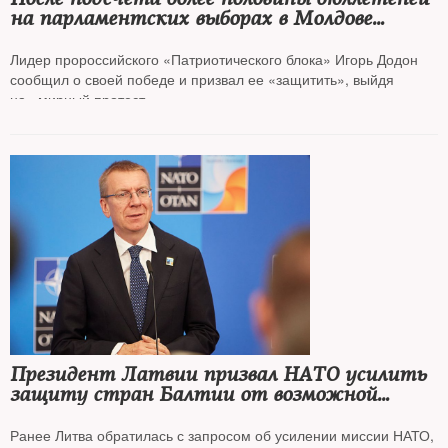
на парламентских выборах в Молдове
побеждает правящая проевропейская
партия PAS
Лидер пророссийского «Патриотического блока» Игорь Додон
сообщил о своей победе и призвал ее «защитить», выйдя
на «мирный протест»
Президент Латвии призвал НАТО усилить
защиту стран Балтии от возможной
агрессии России
Ранее Литва обратилась с запросом об усилении миссии НАТО,