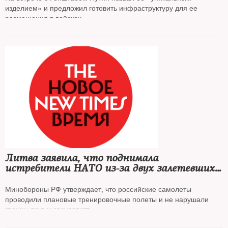
изделием» и предложил готовить инфраструктуру для ее
размещения в войсках
Литва заявила, что поднимала
истребители НАТО из-за двух залетевших
на ее территорию российских военных
самолетов
Минобороны РФ утверждает, что российские самолеты
проводили плановые тренировочные полеты и не нарушали
границ других государств