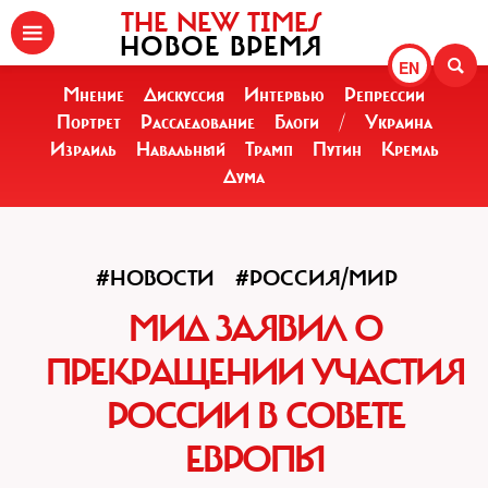
THE NEW TIMES
НОВОЕ ВРЕМЯ
EN
Мнение
Дискуссия
Интервью
Репрессии
Портрет
Расследование
Блоги
/
Украина
Израиль
Навальный
Трамп
Путин
Кремль
Дума
#НОВОСТИ
#РОССИЯ/МИР
МИД ЗАЯВИЛ О
ПРЕКРАЩЕНИИ УЧАСТИЯ
РОССИИ В СОВЕТЕ
ЕВРОПЫ