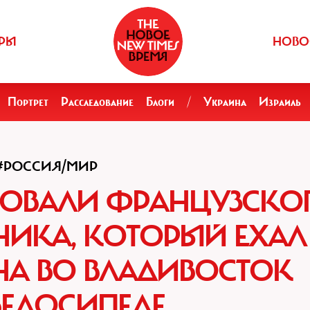
РЫ
НОВО
Портрет
Расследование
Блоги
/
Украина
Израиль
#РОССИЯ/МИР
ТОВАЛИ ФРАНЦУЗСКО
НИКА, КОТОРЫЙ ЕХАЛ
НА ВО ВЛАДИВОСТОК
ВЕЛОСИПЕДЕ