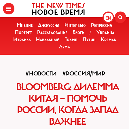
THE NEW TIMES
НОВОЕ ВРЕМЯ
EN
Мнение
Дискуссия
Интервью
Репрессии
Портрет
Расследование
Блоги
/
Украина
Израиль
Навальный
Трамп
Путин
Кремль
Дума
#НОВОСТИ
#РОССИЯ/МИР
BLOOMBERG: ДИЛЕММА
КИТАЯ — ПОМОЧЬ
РОССИИ, КОГДА ЗАПАД
ВАЖНЕЕ