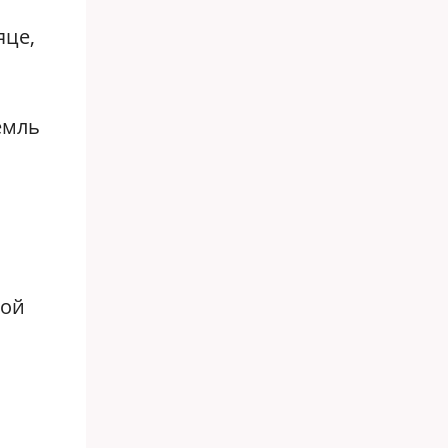
яце,
емль
ной