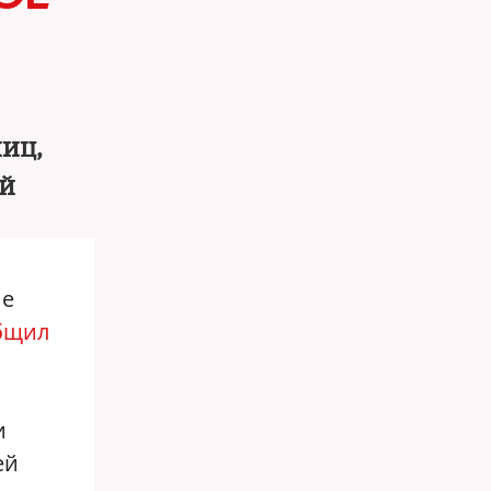
иц,
ей
ие
бщил
и
ей