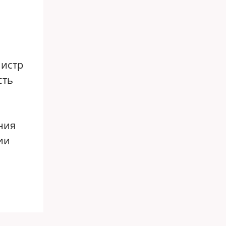
нистр
сть
ния
ии