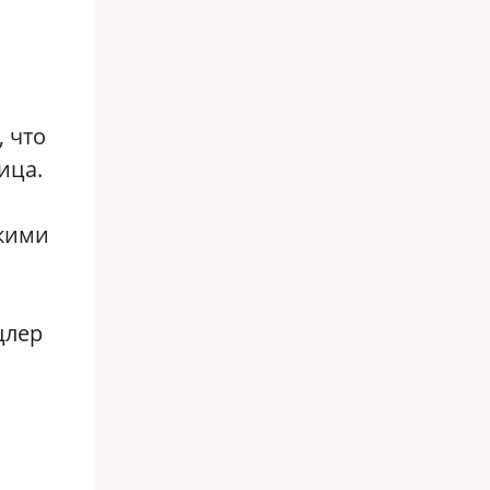
 что
ица.
скими
цлер