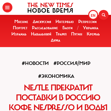
THE NEW TIMES
НОВОЕ ВРЕМЯ
EN
Мнение
Дискуссия
Интервью
Репрессии
Портрет
Расследование
Блоги
/
Украина
Израиль
Навальный
Трамп
Путин
Кремль
Дума
#НОВОСТИ
#РОССИЯ/МИР
#ЭКОНОМИКА
NESTLE ПРЕКРАТИТ
ПОСТАВКИ В РОССИЮ
КОФЕ NESPRESSO И ВОДЫ