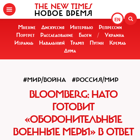
THE NEW TIMES
НОВОЕ ВРЕМЯ
EN
Мнение
Дискуссия
Интервью
Репрессии
Портрет
Расследование
Блоги
/
Украина
Израиль
Навальный
Трамп
Путин
Кремль
Дума
#МИР/ВОЙНА
#РОССИЯ/МИР
BLOOMBERG: НАТО
ГОТОВИТ
«ОБОРОНИТЕЛЬНЫЕ
ВОЕННЫЕ МЕРЫ» В ОТВЕТ