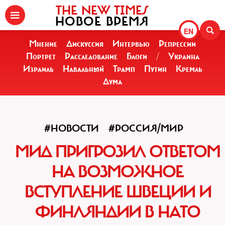
THE NEW TIMES
НОВОЕ ВРЕМЯ
EN
Мнение
Дискуссия
Интервью
Репрессии
Портрет
Расследование
Блоги
/
Украина
Израиль
Навальный
Трамп
Путин
Кремль
Дума
#НОВОСТИ
#РОССИЯ/МИР
МИД ПРИГРОЗИЛ ОТВЕТОМ
НА ВОЗМОЖНОЕ
ВСТУПЛЕНИЕ ШВЕЦИИ И
ФИНЛЯНДИИ В НАТО