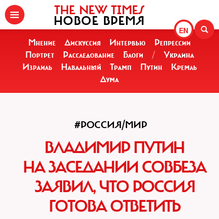
THE NEW TIMES
НОВОЕ ВРЕМЯ
EN
Мнение
Дискуссия
Интервью
Репрессии
Портрет
Расследование
Блоги
/
Украина
Израиль
Навальный
Трамп
Путин
Кремль
Дума
#РОССИЯ/МИР
ВЛАДИМИР ПУТИН
НА ЗАСЕДАНИИ СОВБЕЗА
ЗАЯВИЛ, ЧТО РОССИЯ
ГОТОВА ОТВЕТИТЬ