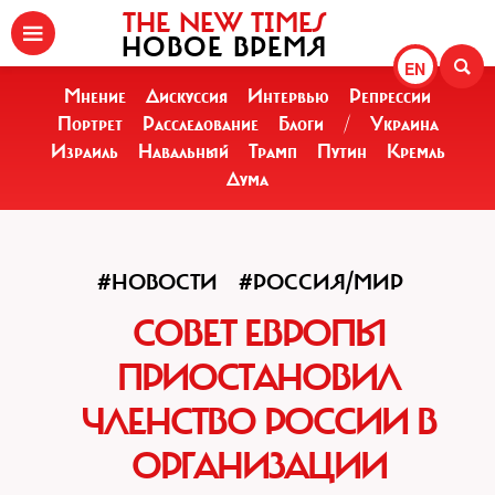
THE NEW TIMES
НОВОЕ ВРЕМЯ
EN
Мнение
Дискуссия
Интервью
Репрессии
Портрет
Расследование
Блоги
/
Украина
Израиль
Навальный
Трамп
Путин
Кремль
Дума
#НОВОСТИ
#РОССИЯ/МИР
СОВЕТ ЕВРОПЫ
ПРИОСТАНОВИЛ
ЧЛЕНСТВО РОССИИ В
ОРГАНИЗАЦИИ