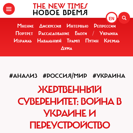
THE NEW TIMES
НОВОЕ ВРЕМЯ
EN
Мнение
Дискуссия
Интервью
Репрессии
Портрет
Расследование
Блоги
/
Украина
Израиль
Навальный
Трамп
Путин
Кремль
Дума
#АНАЛИЗ
#РОССИЯ/МИР
#УКРАИНА
ЖЕРТВЕННЫЙ
СУВЕРЕНИТЕТ: ВОЙНА В
УКРАИНЕ И
ПЕРЕУСТРОЙСТВО