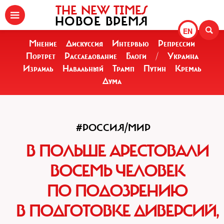
THE NEW TIMES
НОВОЕ ВРЕМЯ
EN
Мнение
Дискуссия
Интервью
Репрессии
Портрет
Расследование
Блоги
/
Украина
Израиль
Навальный
Трамп
Путин
Кремль
Дума
#РОССИЯ/МИР
В ПОЛЬШЕ АРЕСТОВАЛИ
ВОСЕМЬ ЧЕЛОВЕК
ПО ПОДОЗРЕНИЮ
В ПОДГОТОВКЕ ДИВЕРСИЙ,