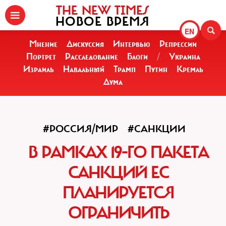
THE NEW TIMES
НОВОЕ ВРЕМЯ
EN
Мнение
Дискуссия
Интервью
Репрессии
Портрет
Расследование
Блоги
/
Украина
Израиль
Навальный
Трамп
Путин
Кремль
Дума
#РОССИЯ/МИР
#САНКЦИИ
В РАМКАХ 19-ГО ПАКЕТА
САНКЦИЙ ЕС
ПЛАНИРУЕТСЯ
ОГРАНИЧИТЬ