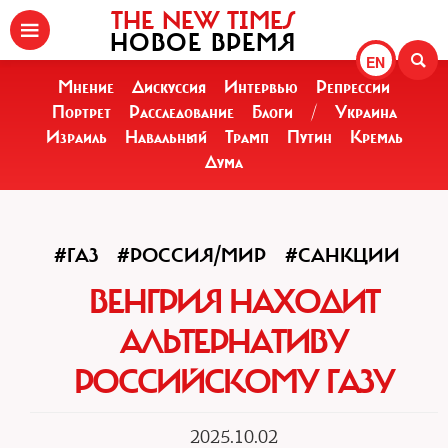
THE NEW TIMES
НОВОЕ ВРЕМЯ
EN
Мнение
Дискуссия
Интервью
Репрессии
Портрет
Расследование
Блоги
/
Украина
Израиль
Навальный
Трамп
Путин
Кремль
Дума
#ГАЗ
#РОССИЯ/МИР
#САНКЦИИ
ВЕНГРИЯ НАХОДИТ
АЛЬТЕРНАТИВУ
РОССИЙСКОМУ ГАЗУ
2025.10.02