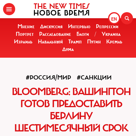
THE NEW TIMES
НОВОЕ ВРЕМЯ
EN
Мнение
Дискуссия
Интервью
Репрессии
Портрет
Расследование
Блоги
/
Украина
Израиль
Навальный
Трамп
Путин
Кремль
Дума
#РОССИЯ/МИР
#САНКЦИИ
BLOOMBERG: ВАШИНГТОН
ГОТОВ ПРЕДОСТАВИТЬ
БЕРЛИНУ
ШЕСТИМЕСЯЧНЫЙ СРОК