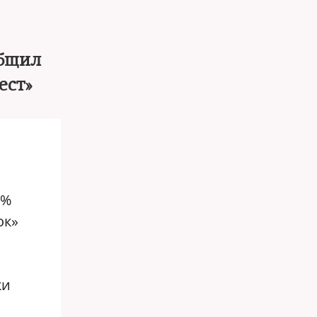
общил
ест»
2%
ок»
ки