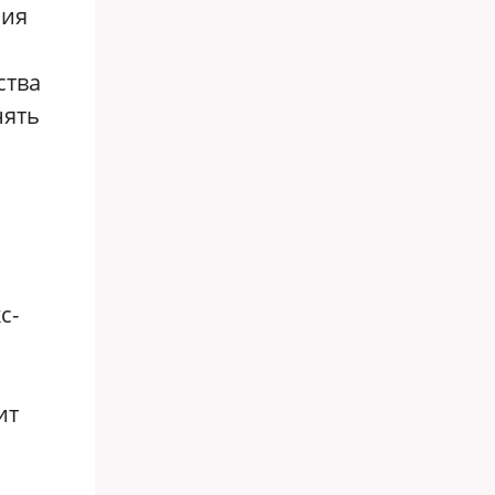
ния
ства
нять
с-
ит