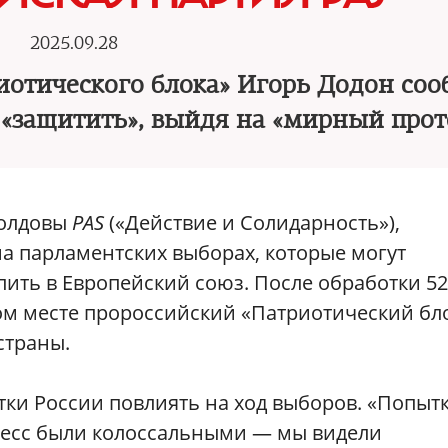
2025.09.28
иотического блока» Игорь Додон со
е «защитить», выйдя на «мирный прот
Молдовы
PAS
(«Действие и Солидарность»),
а парламентских выборах, которые могут
пить в Европейский союз. После обработки 5
ром месте пророссийский «Патриотический бл
страны.
тки России повлиять на ход выборов. «Попыт
цесс были колоссальными — мы видели